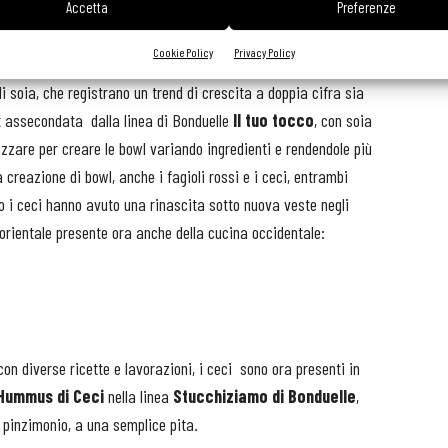
la creazione di nuovi piatti.
Accetta
Preferenze
ricetta hawaiiana che si è fusa con le tradizioni coreane e
Cookie Policy
Privacy Policy
ari più richieste a casa dove fra gli ingredienti più usati si
i soia, che registrano un trend di crescita a doppia cifra sia
at assecondata dalla linea di Bonduelle
Il tuo tocco
, con soia
are per creare le bowl variando ingredienti e rendendole più
a creazione di bowl, anche i fagioli rossi e i ceci, entrambi
rio i ceci hanno avuto una rinascita sotto nuova veste negli
iorientale presente ora anche della cucina occidentale:
n diverse ricette e lavorazioni, i ceci sono ora presenti in
Hummus di Ceci
nella linea
Stucchiziamo di Bonduelle
,
 pinzimonio, a una semplice pita.