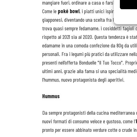
mangiare fuori, ordinare a casa o farsi ispirare nel
Come le
poké bowl
, i piatti unici ispirati a una 
giapponesi, diventando una scelta fra le scelte salut
trova quasi sempre l’edamame, i cosiddetti fagioli d
rispetto al 2021 sia al 2020. Questa tendenza è st
edamame in una comoda confezione da 80g da utilizz
personali. Fra i legumi più pratici da utilizzare nell
presenti nell’offerta Bonduelle "Il Tuo Tocco". Prop
ultimi anni, grazie alla fama si una specialità med
l’hummus, nuovo protagonista degli aperitivi.
Hummus
Da sempre protagonisti della cucina mediterranea co
nuovi formati di consumo veloce e gustoso, come l'
pronto per essere abbinato verdure cotte o crude in