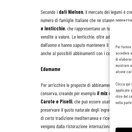
Secondo i
dati Nielsen
, il mercato dei legumi è c
numero di famiglie italiane che ne stanno apprezza
e lenticchie
, che rappresentano un terzo del seg
vendite a valore. Le lenticchie, oltre ad essere simb
dall’uomo e hanno saputo mantenere il loro spazio ne
Per fornire
anche ai possibili abbinamenti con i cereali che per
accedere al
di elaborar
mostrare an
Edamame
alcune cara
Clicca qui 
Per arricchire le proposte di abbinamento, Bonduell
applicate s
conserva, creando per esempio
il mix di legumi,
v
ritiro del 
Carote e Piselli
, che può essere usato come conto
nella parte
preservare il gusto naturale degli ingredienti. A cont
di certo tradizione mediterranea e ricette popolar
vengono dalla ristorazione internazionale influenzano