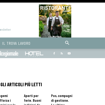
ewsletter
IL TROVA LAVORO
Bargiornale
dolcegiornale
Hoteldomani
GLI ARTICOLI PIÙ LETTI
ogemi
Aperti per
Pos, compagni
fforza i
ferie. Buoni
di gestione.