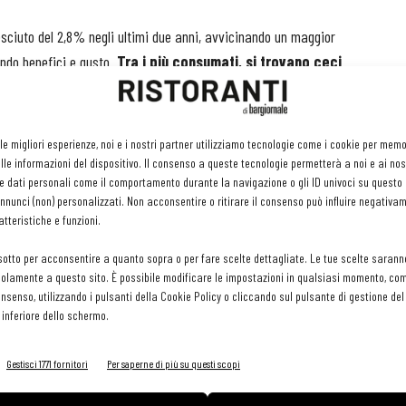
resciuto del 2,8% negli ultimi due anni, avvicinando un maggior
ndo benefici e gusto.
Tra i più consumati, si trovano ceci
mento dei legumi in conserva e hanno registrato un +10% di
olo di prosperità e denaro, sono tra i primi legumi coltivati
ll’alimentazione quotidiana con il loro apporto proteico, grazie
 le migliori esperienze, noi e i nostri partner utilizziamo tecnologie come i cookie per mem
mettono di coprire il fabbisogno giornaliero.
le informazioni del dispositivo. Il consenso a queste tecnologie permetterà a noi e ai nos
e dati personali come il comportamento durante la navigazione o gli ID univoci su questo s
nunci (non) personalizzati. Non acconsentire o ritirare il consenso può influire negativa
tteristiche e funzioni.
sotto per acconsentire a quanto sopra o per fare scelte dettagliate. Le tue scelte sarann
e ha continuato a innovare ampliando l’offerta dei prodotti in
olamente a questo sito. È possibile modificare le impostazioni in qualsiasi momento, com
erdure e cereali cotti al vapore Lenticchie, Farro,
consenso, utilizzando i pulsanti della Cookie Policy o cliccando sul pulsante di gestione d
rno o come piatto unico, senza zuccheri aggiunti, per
 inferiore dello schermo.
ribuire alla popolarità dei legumi sul territorio italiano ci sono
i, ma fanno la loro parte anche le tendenze contemporanee che
Gestisci 1771 fornitori
Per saperne di più su questi scopi
 le abitudini di consumo degli italiani, che si tratti di