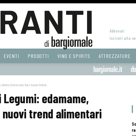
Abbonati
Iscriviti alla n
EVENTI
PRODOTTI
VINO E SPIRITS
ATTREZZATURE
enticchie e ceci fra i nuovi trend...
ei Legumi: edamame,
i nuovi trend alimentari
S
ra