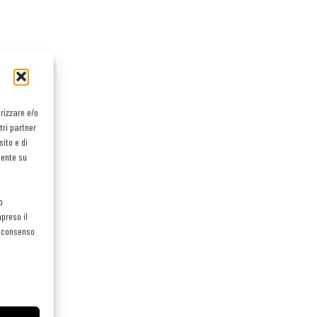
orizzare e/o
tri partner
ito e di
mente su
o
preso il
el consenso