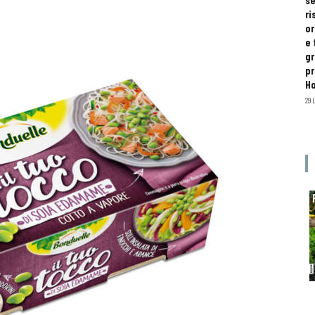
se
ri
or
e 
gr
pr
H
29 