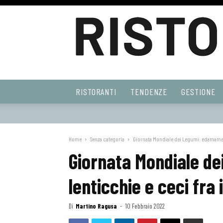
Ristoranti
RISTORANTI
TENDENZE
GESTIONE
Web
Home
Senza categoria
Giornata Mondiale dei Legumi: edamame, l
Giornata Mondiale d
lenticchie e ceci fra 
Di
Martino Ragusa
-
10 Febbraio 2022