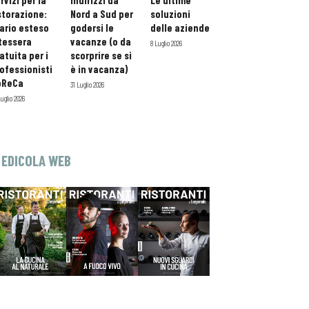
rvizi per la
indirizzi da
Le ultime
storazione:
Nord a Sud per
soluzioni
ario esteso
godersi le
delle aziende
tessera
vacanze (o da
8 Luglio 2026
atuita per i
scorprire se si
ofessionisti
è in vacanza)
oReCa
31 Luglio 2026
Luglio 2026
EDICOLA WEB