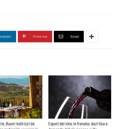
inkedin
Pinterest
Email
rie. Buoni indirizzi da
Export del vino in frenata: dazi Usa e