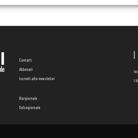
Contatti
Abbonati
te
Iscriviti alla newsletter
I 
Bargiornale
Dolcegiornale