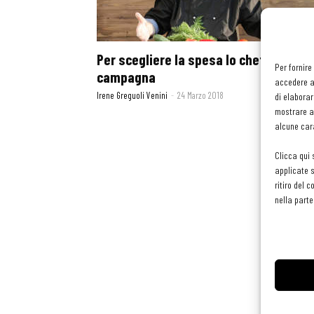
Per scegliere la spesa lo chef va in
Per fornire
campagna
accedere al
Irene Greguoli Venini
-
24 Marzo 2018
di elaborar
mostrare an
alcune cara
Clicca qui 
applicate s
ritiro del 
nella parte