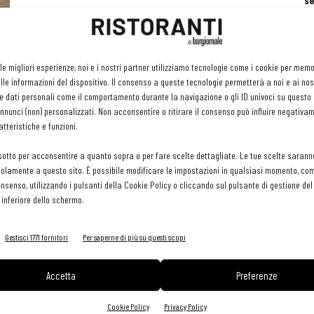
se
ri
or
e 
gr
 le migliori esperienze, noi e i nostri partner utilizziamo tecnologie come i cookie per mem
pr
le informazioni del dispositivo. Il consenso a queste tecnologie permetterà a noi e ai nos
H
e dati personali come il comportamento durante la navigazione o gli ID univoci su questo s
29 
nunci (non) personalizzati. Non acconsentire o ritirare il consenso può influire negativa
tteristiche e funzioni.
sotto per acconsentire a quanto sopra o per fare scelte dettagliate. Le tue scelte sarann
olamente a questo sito. È possibile modificare le impostazioni in qualsiasi momento, com
consenso, utilizzando i pulsanti della Cookie Policy o cliccando sul pulsante di gestione d
 inferiore dello schermo.
Gestisci 1771 fornitori
Per saperne di più su questi scopi
Accetta
Preferenze
Cookie Policy
Privacy Policy