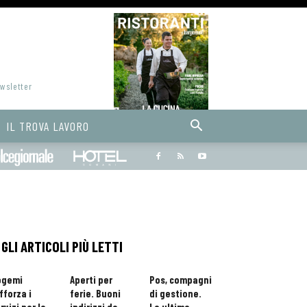
ewsletter
IL TROVA LAVORO
Bargiornale
dolcegiornale
Hoteldomani
GLI ARTICOLI PIÙ LETTI
ogemi
Aperti per
Pos, compagni
fforza i
ferie. Buoni
di gestione.