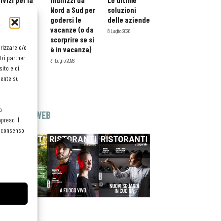
rvizi per la
indirizzi da
Le ultime
storazione:
Nord a Sud per
soluzioni
ario esteso
godersi le
delle aziende
tessera
vacanze (o da
8 Luglio 2026
atuita per i
scorprire se si
orizzare e/o
ofessionisti
è in vacanza)
tri partner
oReCa
31 Luglio 2026
ito e di
Luglio 2026
mente su
o
EDICOLA WEB
preso il
el consenso