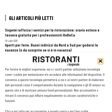
GLI ARTICOLI PIÙ LETTI
Sogemi rafforza i servizi per la ristorazione: orario esteso e
tessera gratuita per i professionisti HoReCa
29 Luglio 2026
Aperti per ferie. Buoni indirizzi da Nord a Sud per godersi le
vacanze (o da scorprire se si è in vacanza)
31 Luglio 2026
Recensioni online, Fipe e le associazioni del turismo chiedono
modifiche alle Linee Guida dell’Antitrust
Per fornire le migliori esperienze, noi e i nostri partner utilizziamo tecnologie
20 Luglio 2026
come i cookie per memorizzare e/o accedere alle informazioni del dispositivo. Il
consenso a queste tecnologie permetterà a noi e ai nostri partner di elaborare
dati personali come il comportamento durante la navigazione o gli ID univoci su
questo sito e di mostrare annunci (non) personalizzati. Non acconsentire o
EDICOLA WEB
ritirare il consenso può influire negativamente su alcune caratteristiche e
funzioni.
Clicca qui sotto per acconsentire a quanto sopra o per fare scelte