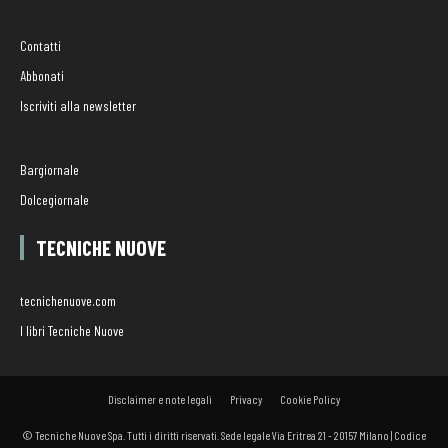
Contatti
Abbonati
Iscriviti alla newsletter
Bargiornale
Dolcegiornale
TECNICHE NUOVE
tecnichenuove.com
I libri Tecniche Nuove
Disclaimer e note legali
Privacy
Cookie Policy
© Tecniche Nuove Spa. Tutti i diritti riservati. Sede legale Via Eritrea 21 - 20157 Milano | Codice