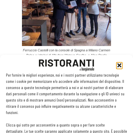
Ferruccio Castelli con la console di Spagna a Milano Carmen
Balsa e i titolari di Albufera Mateus Coelho e Alice Paglia
Tra i criteri necessari per potersi fregiare del marchio quelli di
Per fornire le migliori esperienze, noi e i nostri partner utilizziamo tecnologie
utilizzare prodotti di produzione spagnola (vini, olio, salumi,
come i cookie per memorizzare e/o accedere alle informazioni del dispositivo. Il
formaggi) e di proporre piatti e ricette tipicamente spagnoli per
consenso a queste tecnologie permetterà a noi e ai nostri partner di elaborare
dati personali come il comportamento durante la navigazione o gli ID univoci su
almeno il 60% dell'offerta, collaborare con almeno una persona in
questo sito e di mostrare annunci (non) personalizzati. Non acconsentire o
sala in grado di spiegare ai clienti, in spagnolo, l'origine e la
ritirare il consenso può influire negativamente su alcune caratteristiche e
preparazione dei piatti, collaborare con uno chef qualificato nella
funzioni.
preparazione di ricette made in Spain e altro ancora.
Clicca qui sotto per acconsentire a quanto sopra o per fare scelte
dettagliate. Le tue scelte saranno applicate solamente a questo sito. È possibile