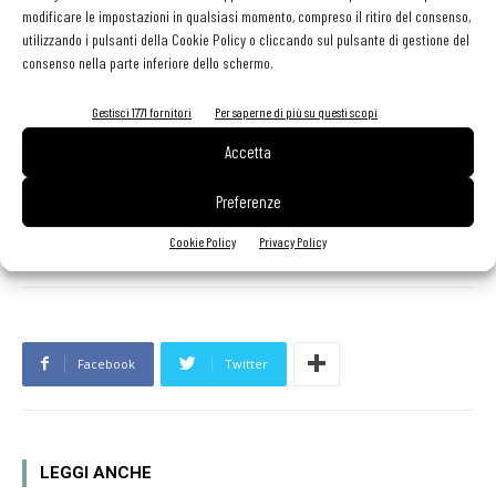
Nella foto in apertura un momento della consegna del Certificato
modificare le impostazioni in qualsiasi momento, compreso il ritiro del consenso,
Restaurants From Spain al titolare di La Casa Iberica,
Jacobo
utilizzando i pulsanti della Cookie Policy o cliccando sul pulsante di gestione del
consenso nella parte inferiore dello schermo.
Barreiro
(a destra nella foto). Con lui ci sono
Ferruccio Castelli
,
capo dipartimento Agroalimentari, vini e servizi dell'Ufficio
Gestisci 1771 fornitori
Per saperne di più su questi scopi
Commerciale dell'ambasciata di Spagna, e
Carmen Balsa
, console
Accetta
spagnolo a Milano
Preferenze
TAG
Albufera
La casa Iberica
Cookie Policy
Privacy Policy
Facebook
Twitter
LEGGI ANCHE