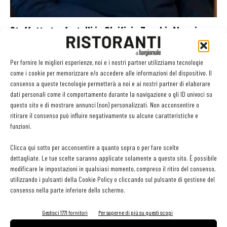
Staffetta tra fratelli in Oleificio Zucchi: Alessia
Zucchi è il nuovo...
Giuseppe Stabile
-
6 Aprile 2017
Per fornire le migliori esperienze, noi e i nostri partner utilizziamo tecnologie
come i cookie per memorizzare e/o accedere alle informazioni del dispositivo. Il
consenso a queste tecnologie permetterà a noi e ai nostri partner di elaborare
dati personali come il comportamento durante la navigazione o gli ID univoci su
questo sito e di mostrare annunci (non) personalizzati. Non acconsentire o
GLI ARTICOLI PIÙ LETTI
ritirare il consenso può influire negativamente su alcune caratteristiche e
funzioni.
Sogemi rafforza i servizi per la ristorazione: orario esteso e
tessera gratuita per i professionisti HoReCa
Clicca qui sotto per acconsentire a quanto sopra o per fare scelte
29 Luglio 2026
dettagliate. Le tue scelte saranno applicate solamente a questo sito. È possibile
Aperti per ferie. Buoni indirizzi da Nord a Sud per godersi le
modificare le impostazioni in qualsiasi momento, compreso il ritiro del consenso,
vacanze (o da scorprire se si è in vacanza)
utilizzando i pulsanti della Cookie Policy o cliccando sul pulsante di gestione del
31 Luglio 2026
consenso nella parte inferiore dello schermo.
Recensioni online, Fipe e le associazioni del turismo chiedono
modifiche alle Linee Guida dell’Antitrust
Gestisci 1771 fornitori
Per saperne di più su questi scopi
20 Luglio 2026