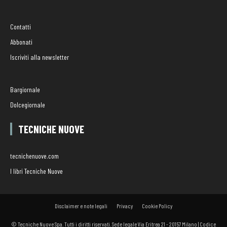
Contatti
Abbonati
Iscriviti alla newsletter
Bargiornale
Dolcegiornale
TECNICHE NUOVE
tecnichenuove.com
I libri Tecniche Nuove
Disclaimer e note legali
Privacy
Cookie Policy
© Tecniche Nuove Spa. Tutti i diritti riservati. Sede legale Via Eritrea 21 - 20157 Milano | Codice