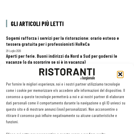
GLI ARTICOLI PIÙ LETTI
Sogemi rafforza i servizi per la ristorazione: orario esteso e
tessera gratuita per i professionisti HoReCa
29 Luglio 2026
Aperti per ferie. Buoni indirizzi da Nord a Sud per godersi le
vacanze (o da scorprire se si è in vacanza)
31 Luglio 2026
Recensioni online, Fipe e le associazioni del turismo chiedono
modifiche alle Linee Guida dell’Antitrust
Per fornire le migliori esperienze, noi e i nostri partner utilizziamo tecnologie
20 Luglio 2026
come i cookie per memorizzare e/o accedere alle informazioni del dispositivo. Il
consenso a queste tecnologie permetterà a noi e ai nostri partner di elaborare
dati personali come il comportamento durante la navigazione o gli ID univoci su
questo sito e di mostrare annunci (non) personalizzati. Non acconsentire o
EDICOLA WEB
ritirare il consenso può influire negativamente su alcune caratteristiche e
funzioni.