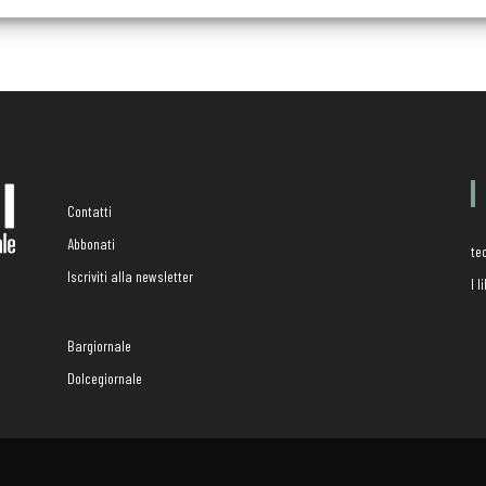
Contatti
Abbonati
te
Iscriviti alla newsletter
I 
Bargiornale
Dolcegiornale