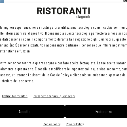
se
ri
or
e 
gr
 le migliori esperienze, noi e i nostri partner utilizziamo tecnologie come i cookie per mem
pr
le informazioni del dispositivo. Il consenso a queste tecnologie permetterà a noi e ai nos
H
e dati personali come il comportamento durante la navigazione o gli ID univoci su questo s
29 
nunci (non) personalizzati. Non acconsentire o ritirare il consenso può influire negativa
tteristiche e funzioni.
sotto per acconsentire a quanto sopra o per fare scelte dettagliate. Le tue scelte sarann
olamente a questo sito. È possibile modificare le impostazioni in qualsiasi momento, com
consenso, utilizzando i pulsanti della Cookie Policy o cliccando sul pulsante di gestione d
 inferiore dello schermo.
Gestisci 1771 fornitori
Per saperne di più su questi scopi
Accetta
Preferenze
Cookie Policy
Privacy Policy