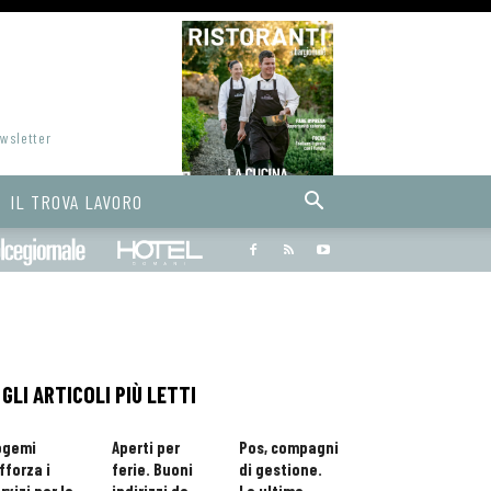
ewsletter
IL TROVA LAVORO
Bargiornale
dolcegiornale
Hoteldomani
GLI ARTICOLI PIÙ LETTI
ogemi
Aperti per
Pos, compagni
fforza i
ferie. Buoni
di gestione.