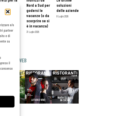
rvizi per la
indirizzi da
Le ultime
storazione:
Nord a Sud per
soluzioni
ario esteso
godersi le
delle aziende
tessera
vacanze (o da
8 Luglio 2026
atuita per i
scorprire se si
orizzare e/o
ofessionisti
è in vacanza)
tri partner
oReCa
31 Luglio 2026
ito e di
Luglio 2026
mente su
o
EDICOLA WEB
preso il
el consenso