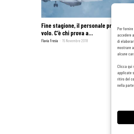
Fine stagione, il personale prende il
Per fornire
volo. C’è chi prova a...
accedere al
Flavia Fresia
-
15 Novembre 2018
di elaborar
mostrare an
alcune cara
Clicca qui 
applicate s
ritiro del 
nella parte