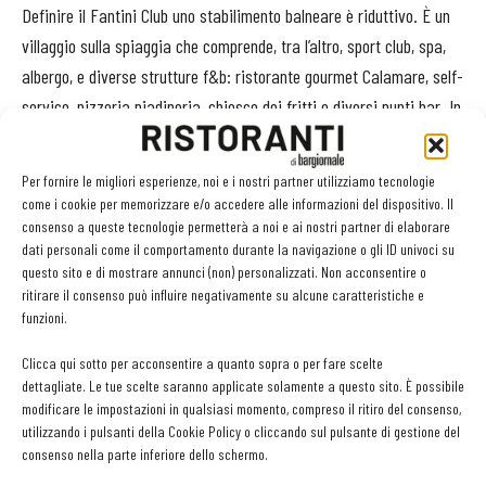
Definire il Fantini Club uno stabilimento balneare è riduttivo. È un
villaggio sulla spiaggia che comprende, tra l’altro, sport club, spa,
albergo, e diverse strutture f&b: ristorante gourmet Calamare, self-
service, pizzeria piadineria, chiosco dei fritti e diversi punti bar. In
totale, ci sono tre cucine. L’apertura è di circa sette
mesi.
Trattenere il personale è il problema numero uno, racconta
Per fornire le migliori esperienze, noi e i nostri partner utilizziamo tecnologie
Claudio Fantini: «Mediamente, abbiamo un turnover dal 20 al 40%
come i cookie per memorizzare e/o accedere alle informazioni del dispositivo. Il
tra sala e cucina. Quest’anno abbiamo cambiato lo chef, in media
consenso a queste tecnologie permetterà a noi e ai nostri partner di elaborare
dati personali come il comportamento durante la navigazione o gli ID univoci su
riusciamo a tenerli con noi 3-4 anni, poi vogliono fare nuove
questo sito e di mostrare annunci (non) personalizzati. Non acconsentire o
esperienze, andare all’estero. La continuità è importante
ritirare il consenso può influire negativamente su alcune caratteristiche e
soprattutto per il Calamare, il ristorante alla carta che ha
funzioni.
un’organizzazione più complicata. Per fortuna, mi aiuta un
Clicca qui sotto per acconsentire a quanto sopra o per fare scelte
executive chef che fa da filtro e mi supporta per la ricerca del
dettagliate. Le tue scelte saranno applicate solamente a questo sito. È possibile
personale e la soluzione di problemi. In agosto, il periodo più caldo,
modificare le impostazioni in qualsiasi momento, compreso il ritiro del consenso,
utilizzando i pulsanti della Cookie Policy o cliccando sul pulsante di gestione del
questa figura di fatto fa lo psicologo. L’altro grande problema è la
consenso nella parte inferiore dello schermo.
sala, che è strategica. Se in cucina, grazie alla tv e a programmi