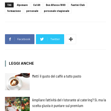
TAG
Alpemare
Col Alt
Don Alfonso 1890
Fantini Club
formazione
personale
personale stagionale
Facebook
Twitter
LEGGI ANCHE
Metti il gusto del caffè a tutto pasto
Ampliare l’attività del ristorante al catering? Sì, ma la
scelta giusta è puntare sul premium