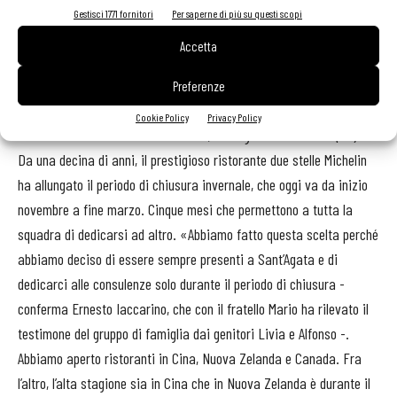
come Masterchef, è più facile trovare personale, non si trovano più
Gestisci 1771 fornitori
Per saperne di più su questi scopi
ragazzi italiani che vogliono intraprendere la carriera della sala.
Accetta
Abbiamo un paio di cinquantenni che rappresentano la base, più
alcuni bravi laureandi che ci supportano nel weekend».
Preferenze
Cookie Policy
Privacy Policy
Ernesto Iaccarino
Don Alfonso 1890, Sant'Agata sui Due Golfi (Na)
Da una decina di anni, il prestigioso ristorante due stelle Michelin
ha allungato il periodo di chiusura invernale, che oggi va da inizio
novembre a fine marzo. Cinque mesi che permettono a tutta la
squadra di dedicarsi ad altro. «Abbiamo fatto questa scelta perché
abbiamo deciso di essere sempre presenti a Sant’Agata e di
dedicarci alle consulenze solo durante il periodo di chiusura -
conferma Ernesto Iaccarino, che con il fratello Mario ha rilevato il
testimone del gruppo di famiglia dai genitori Livia e Alfonso -.
Abbiamo aperto ristoranti in Cina, Nuova Zelanda e Canada. Fra
l’altro, l’alta stagione sia in Cina che in Nuova Zelanda è durante il