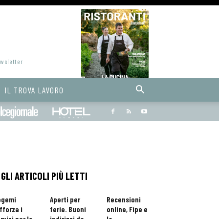
ewsletter
IL TROVA LAVORO
Bargiornale
dolcegiornale
Hoteldomani
GLI ARTICOLI PIÙ LETTI
ogemi
Aperti per
Recensioni
fforza i
ferie. Buoni
online, Fipe e