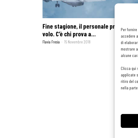
Fine stagione, il personale prende il
Per fornire
volo. C’è chi prova a...
accedere al
Flavia Fresia
-
15 Novembre 2018
di elaborar
mostrare an
alcune cara
Clicca qui 
applicate s
ritiro del 
nella parte