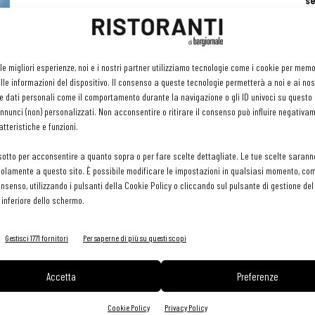
se
ri
or
e 
gr
 le migliori esperienze, noi e i nostri partner utilizziamo tecnologie come i cookie per mem
pr
le informazioni del dispositivo. Il consenso a queste tecnologie permetterà a noi e ai nos
H
e dati personali come il comportamento durante la navigazione o gli ID univoci su questo s
29 
nunci (non) personalizzati. Non acconsentire o ritirare il consenso può influire negativa
tteristiche e funzioni.
sotto per acconsentire a quanto sopra o per fare scelte dettagliate. Le tue scelte sarann
olamente a questo sito. È possibile modificare le impostazioni in qualsiasi momento, com
consenso, utilizzando i pulsanti della Cookie Policy o cliccando sul pulsante di gestione d
 inferiore dello schermo.
Gestisci 1771 fornitori
Per saperne di più su questi scopi
Accetta
Preferenze
Cookie Policy
Privacy Policy