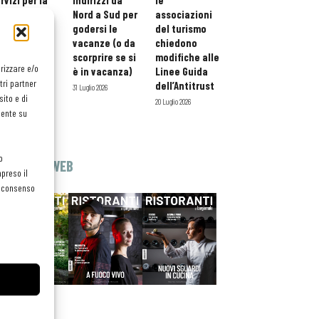
rvizi per la
indirizzi da
le
storazione:
Nord a Sud per
associazioni
ario esteso
godersi le
del turismo
tessera
vacanze (o da
chiedono
atuita per i
scorprire se si
modifiche alle
orizzare e/o
ofessionisti
è in vacanza)
Linee Guida
tri partner
oReCa
dell’Antitrust
31 Luglio 2026
ito e di
Luglio 2026
20 Luglio 2026
mente su
o
EDICOLA WEB
preso il
el consenso