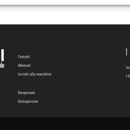
Contatti
Abbonati
te
Iscriviti alla newsletter
I 
Bargiornale
Dolcegiornale