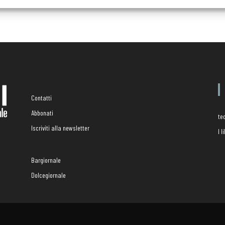
Contatti
Abbonati
te
Iscriviti alla newsletter
I 
Bargiornale
Dolcegiornale