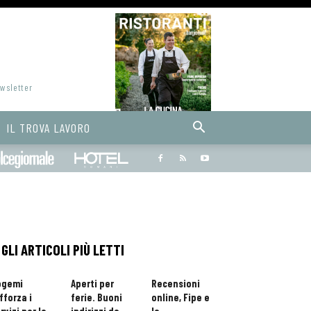
ewsletter
IL TROVA LAVORO
Bargiornale
dolcegiornale
Hoteldomani
GLI ARTICOLI PIÙ LETTI
ogemi
Aperti per
Recensioni
fforza i
ferie. Buoni
online, Fipe e