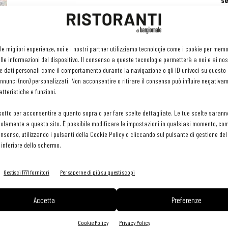
se
ri
or
e 
gr
 le migliori esperienze, noi e i nostri partner utilizziamo tecnologie come i cookie per mem
pr
le informazioni del dispositivo. Il consenso a queste tecnologie permetterà a noi e ai nos
H
e dati personali come il comportamento durante la navigazione o gli ID univoci su questo s
29 
nunci (non) personalizzati. Non acconsentire o ritirare il consenso può influire negativa
tteristiche e funzioni.
sotto per acconsentire a quanto sopra o per fare scelte dettagliate. Le tue scelte sarann
olamente a questo sito. È possibile modificare le impostazioni in qualsiasi momento, com
consenso, utilizzando i pulsanti della Cookie Policy o cliccando sul pulsante di gestione d
 inferiore dello schermo.
Gestisci 1771 fornitori
Per saperne di più su questi scopi
Accetta
Preferenze
Cookie Policy
Privacy Policy