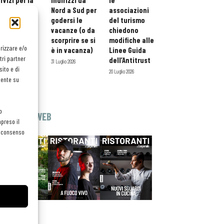
rvizi per la
indirizzi da
le
storazione:
Nord a Sud per
associazioni
ario esteso
godersi le
del turismo
tessera
vacanze (o da
chiedono
atuita per i
scorprire se si
modifiche alle
orizzare e/o
ofessionisti
è in vacanza)
Linee Guida
tri partner
oReCa
dell’Antitrust
31 Luglio 2026
ito e di
Luglio 2026
20 Luglio 2026
mente su
o
EDICOLA WEB
preso il
el consenso