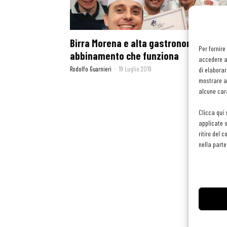
Birra Morena e alta gastronomia, un
Per fornire
abbinamento che funziona
accedere al
Rodolfo Guarnieri
-
19 Luglio 2019
di elaborar
mostrare an
alcune cara
Clicca qui 
applicate s
ritiro del 
nella parte