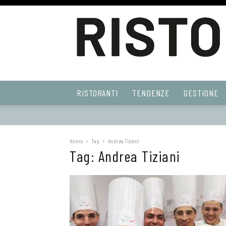
Ristoranti
RISTORANTI
TENDENZE
GESTIONE
Web
Home
Tag
Andrea Tiziani
Tag: Andrea Tiziani