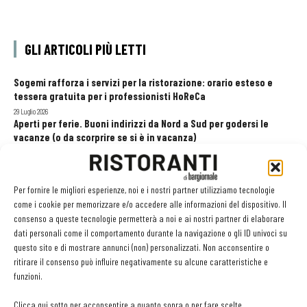
GLI ARTICOLI PIÙ LETTI
Sogemi rafforza i servizi per la ristorazione: orario esteso e
tessera gratuita per i professionisti HoReCa
29 Luglio 2026
Aperti per ferie. Buoni indirizzi da Nord a Sud per godersi le
vacanze (o da scorprire se si è in vacanza)
31 Luglio 2026
Recensioni online, Fipe e le associazioni del turismo chiedono
modifiche alle Linee Guida dell’Antitrust
Per fornire le migliori esperienze, noi e i nostri partner utilizziamo tecnologie
20 Luglio 2026
come i cookie per memorizzare e/o accedere alle informazioni del dispositivo. Il
consenso a queste tecnologie permetterà a noi e ai nostri partner di elaborare
dati personali come il comportamento durante la navigazione o gli ID univoci su
questo sito e di mostrare annunci (non) personalizzati. Non acconsentire o
EDICOLA WEB
ritirare il consenso può influire negativamente su alcune caratteristiche e
funzioni.
Clicca qui sotto per acconsentire a quanto sopra o per fare scelte