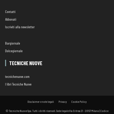
Contatti
Abbonati
Iscriviti alla newsletter
Bargiornale
Dolcegiornale
TECNICHE NUOVE
tecnichenuove.com
I libri Tecniche Nuove
Disclaimer e note legali
Privacy
Cookie Policy
© Tecniche Nuove Spa. Tutti i diritti riservati. Sede legale Via Eritrea 21 - 20157 Milano | Codice