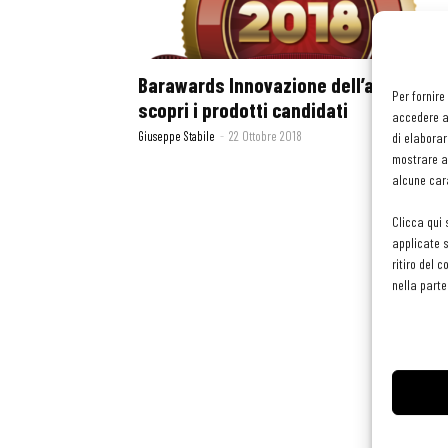
Barawards Innovazione dell’anno 2018
Per fornire
scopri i prodotti candidati
accedere al
Giuseppe Stabile
-
22 Ottobre 2018
di elaborar
mostrare an
alcune cara
Clicca qui 
applicate s
ritiro del 
nella parte