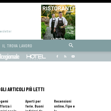
ewsletter
IL TROVA LAVORO
Bargiornale
dolcegiornale
Hoteldomani
GLI ARTICOLI PIÙ LETTI
ogemi
Aperti per
Recensioni
fforza i
ferie. Buoni
online, Fipe e