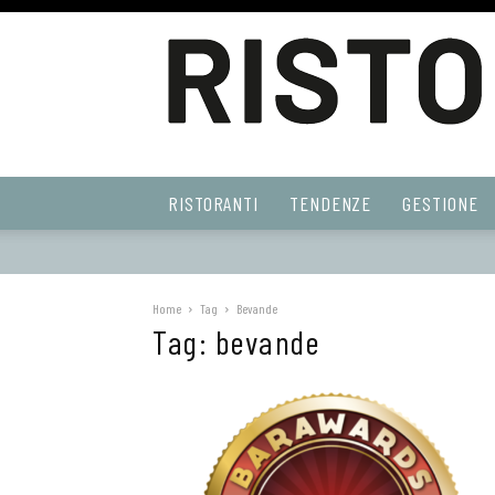
Ristoranti
RISTORANTI
TENDENZE
GESTIONE
Web
Home
Tag
Bevande
Tag: bevande