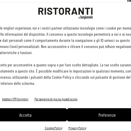
se
ri
or
e 
gr
:
 le migliori esperienze, noi e i nostri partner utilizziamo tecnologie come i cookie per mem
pr
le informazioni del dispositivo. Il consenso a queste tecnologie permetterà a noi e ai nos
H
e dati personali come il comportamento durante la navigazione o gli ID univoci su questo s
29 
nunci (non) personalizzati. Non acconsentire o ritirare il consenso può influire negativa
tteristiche e funzioni.
sotto per acconsentire a quanto sopra o per fare scelte dettagliate. Le tue scelte sarann
olamente a questo sito. È possibile modificare le impostazioni in qualsiasi momento, com
consenso, utilizzando i pulsanti della Cookie Policy o cliccando sul pulsante di gestione d
 inferiore dello schermo.
Gestisci 1771 fornitori
Per saperne di più su questi scopi
Accetta
Preferenze
Cookie Policy
Privacy Policy