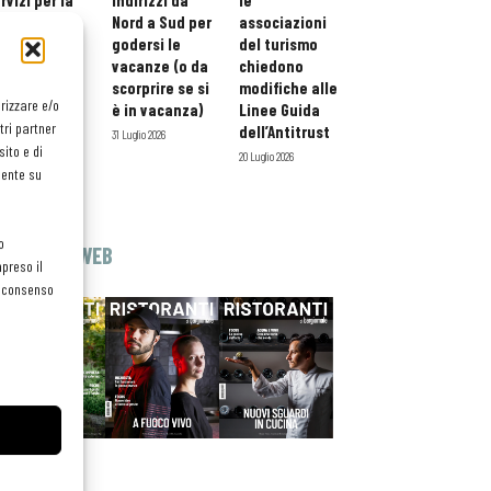
rvizi per la
indirizzi da
le
storazione:
Nord a Sud per
associazioni
ario esteso
godersi le
del turismo
tessera
vacanze (o da
chiedono
atuita per i
scorprire se si
modifiche alle
orizzare e/o
ofessionisti
è in vacanza)
Linee Guida
tri partner
oReCa
dell’Antitrust
31 Luglio 2026
ito e di
Luglio 2026
20 Luglio 2026
mente su
o
EDICOLA WEB
preso il
el consenso