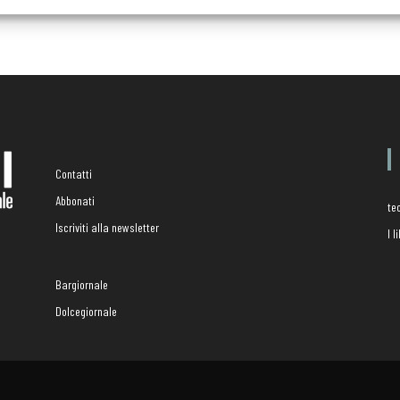
Contatti
Abbonati
te
Iscriviti alla newsletter
I 
Bargiornale
Dolcegiornale