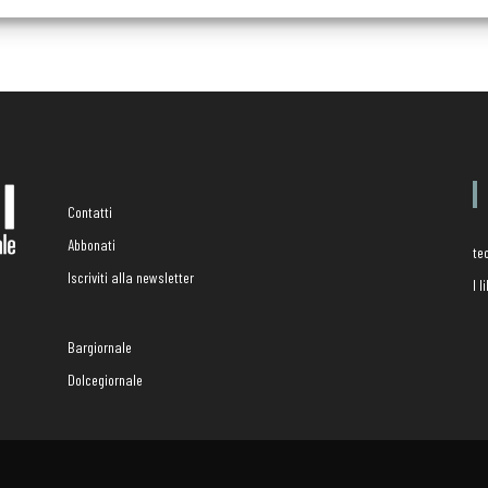
Contatti
Abbonati
te
Iscriviti alla newsletter
I 
Bargiornale
Dolcegiornale