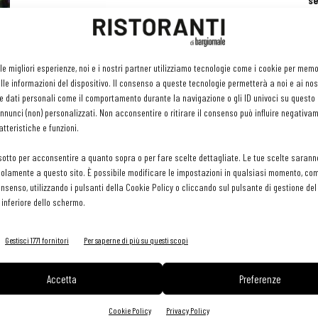
se
ri
or
e 
gr
 le migliori esperienze, noi e i nostri partner utilizziamo tecnologie come i cookie per mem
pr
le informazioni del dispositivo. Il consenso a queste tecnologie permetterà a noi e ai nos
H
e dati personali come il comportamento durante la navigazione o gli ID univoci su questo s
29 
nunci (non) personalizzati. Non acconsentire o ritirare il consenso può influire negativa
tteristiche e funzioni.
sotto per acconsentire a quanto sopra o per fare scelte dettagliate. Le tue scelte sarann
olamente a questo sito. È possibile modificare le impostazioni in qualsiasi momento, com
consenso, utilizzando i pulsanti della Cookie Policy o cliccando sul pulsante di gestione d
 inferiore dello schermo.
Gestisci 1771 fornitori
Per saperne di più su questi scopi
Accetta
Preferenze
Cookie Policy
Privacy Policy