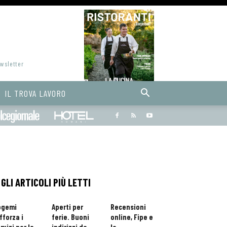
ewsletter
IL TROVA LAVORO
Bargiornale
dolcegiornale
Hoteldomani
GLI ARTICOLI PIÙ LETTI
ogemi
Aperti per
Recensioni
fforza i
ferie. Buoni
online, Fipe e