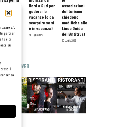
rvizi per la
indirizzi da
le
storazione:
Nord a Sud per
associazioni
ario esteso
godersi le
del turismo
tessera
vacanze (o da
chiedono
atuita per i
scorprire se si
modifiche alle
orizzare e/o
ofessionisti
è in vacanza)
Linee Guida
tri partner
oReCa
dell’Antitrust
31 Luglio 2026
ito e di
Luglio 2026
20 Luglio 2026
mente su
o
EDICOLA WEB
preso il
el consenso