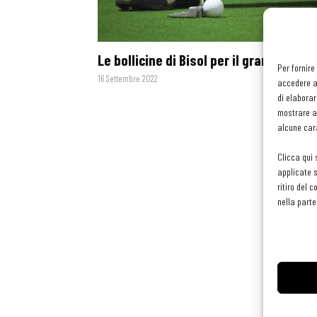
Le bollicine di Bisol per il grande Golf
Per fornire
16 Settembre 2022
accedere al
di elaborar
mostrare an
alcune cara
Clicca qui 
applicate s
ritiro del 
nella parte