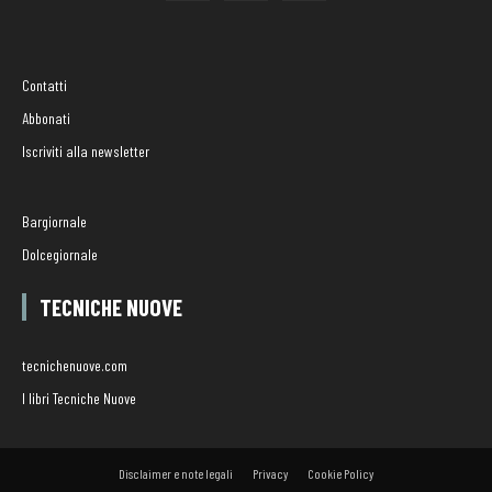
Contatti
Abbonati
Iscriviti alla newsletter
Bargiornale
Dolcegiornale
TECNICHE NUOVE
tecnichenuove.com
I libri Tecniche Nuove
Disclaimer e note legali
Privacy
Cookie Policy