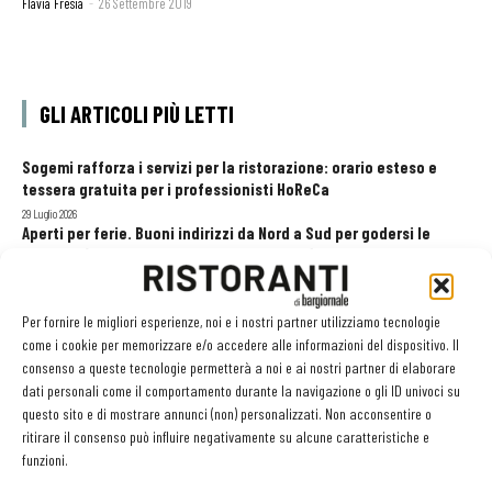
Flavia Fresia
-
26 Settembre 2019
GLI ARTICOLI PIÙ LETTI
Sogemi rafforza i servizi per la ristorazione: orario esteso e
tessera gratuita per i professionisti HoReCa
29 Luglio 2026
Aperti per ferie. Buoni indirizzi da Nord a Sud per godersi le
vacanze (o da scorprire se si è in vacanza)
31 Luglio 2026
Recensioni online, Fipe e le associazioni del turismo chiedono
modifiche alle Linee Guida dell’Antitrust
Per fornire le migliori esperienze, noi e i nostri partner utilizziamo tecnologie
come i cookie per memorizzare e/o accedere alle informazioni del dispositivo. Il
20 Luglio 2026
consenso a queste tecnologie permetterà a noi e ai nostri partner di elaborare
dati personali come il comportamento durante la navigazione o gli ID univoci su
questo sito e di mostrare annunci (non) personalizzati. Non acconsentire o
ritirare il consenso può influire negativamente su alcune caratteristiche e
EDICOLA WEB
funzioni.