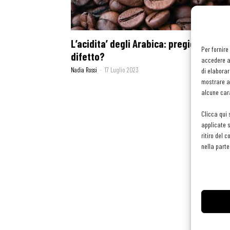
L’acidita’ degli Arabica: pregio o
Per fornire
difetto?
accedere al
Nadia Rossi
-
17 Luglio 2023
di elaborar
mostrare an
alcune cara
Clicca qui 
applicate s
ritiro del 
nella parte