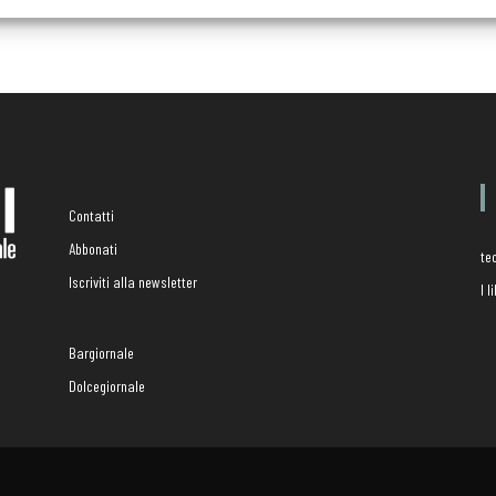
Contatti
Abbonati
te
Iscriviti alla newsletter
I 
Bargiornale
Dolcegiornale