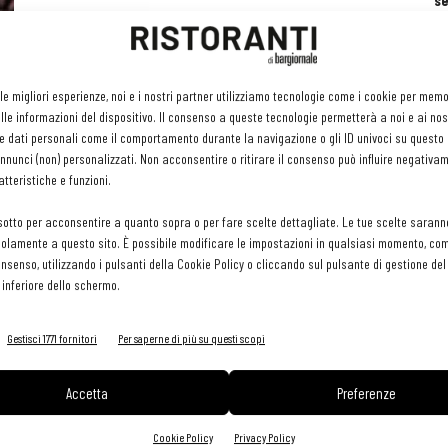
se
ri
or
e 
gr
 le migliori esperienze, noi e i nostri partner utilizziamo tecnologie come i cookie per mem
pr
le informazioni del dispositivo. Il consenso a queste tecnologie permetterà a noi e ai nos
H
e dati personali come il comportamento durante la navigazione o gli ID univoci su questo s
29 
nunci (non) personalizzati. Non acconsentire o ritirare il consenso può influire negativa
tteristiche e funzioni.
sotto per acconsentire a quanto sopra o per fare scelte dettagliate. Le tue scelte sarann
olamente a questo sito. È possibile modificare le impostazioni in qualsiasi momento, com
consenso, utilizzando i pulsanti della Cookie Policy o cliccando sul pulsante di gestione d
 inferiore dello schermo.
Gestisci 1771 fornitori
Per saperne di più su questi scopi
Accetta
Preferenze
Cookie Policy
Privacy Policy