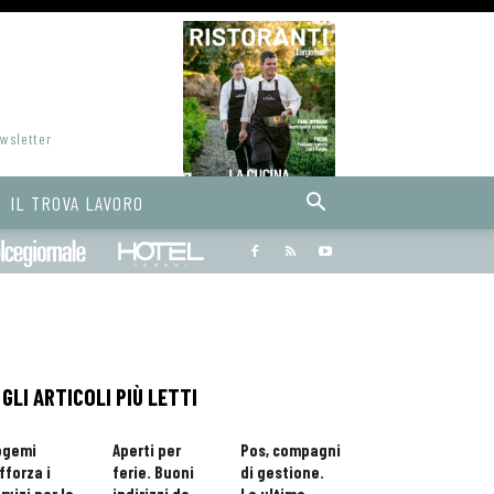
ewsletter
IL TROVA LAVORO
Bargiornale
dolcegiornale
Hoteldomani
GLI ARTICOLI PIÙ LETTI
ogemi
Aperti per
Pos, compagni
fforza i
ferie. Buoni
di gestione.