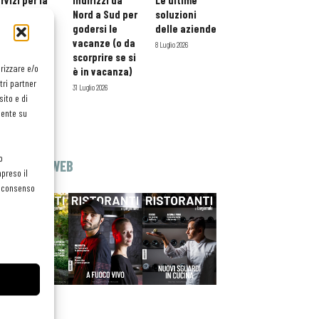
rvizi per la
indirizzi da
Le ultime
storazione:
Nord a Sud per
soluzioni
ario esteso
godersi le
delle aziende
tessera
vacanze (o da
8 Luglio 2026
atuita per i
scorprire se si
orizzare e/o
ofessionisti
è in vacanza)
tri partner
oReCa
31 Luglio 2026
ito e di
Luglio 2026
mente su
o
EDICOLA WEB
preso il
el consenso