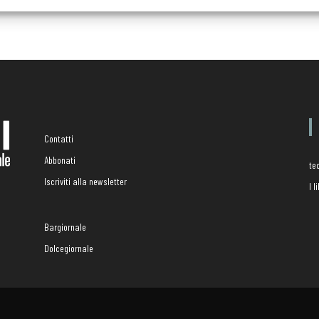
Contatti
Abbonati
te
Iscriviti alla newsletter
I 
Bargiornale
Dolcegiornale