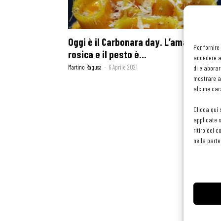
Oggi è il Carbonara day. L’amatriciana
Per fornire
rosica e il pesto è...
accedere al
Martino Ragusa
-
6 Aprile 2021
di elaborar
mostrare an
alcune cara
Clicca qui 
applicate s
ritiro del 
nella parte