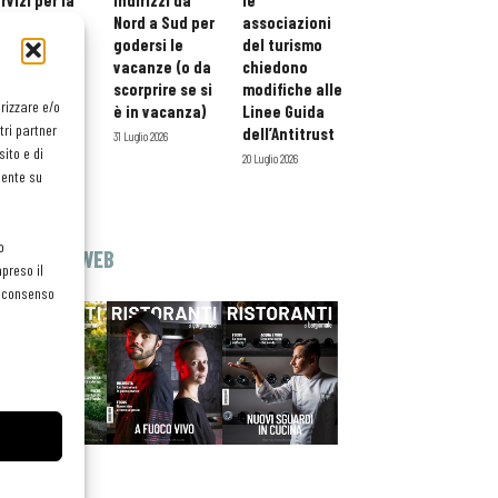
rvizi per la
indirizzi da
le
storazione:
Nord a Sud per
associazioni
ario esteso
godersi le
del turismo
tessera
vacanze (o da
chiedono
atuita per i
scorprire se si
modifiche alle
orizzare e/o
ofessionisti
è in vacanza)
Linee Guida
tri partner
oReCa
dell’Antitrust
31 Luglio 2026
ito e di
Luglio 2026
20 Luglio 2026
mente su
o
EDICOLA WEB
preso il
el consenso