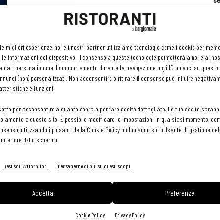
se
ri
or
e 
gr
 le migliori esperienze, noi e i nostri partner utilizziamo tecnologie come i cookie per mem
pr
le informazioni del dispositivo. Il consenso a queste tecnologie permetterà a noi e ai nos
H
e dati personali come il comportamento durante la navigazione o gli ID univoci su questo s
29 
nunci (non) personalizzati. Non acconsentire o ritirare il consenso può influire negativa
tteristiche e funzioni.
sotto per acconsentire a quanto sopra o per fare scelte dettagliate. Le tue scelte sarann
olamente a questo sito. È possibile modificare le impostazioni in qualsiasi momento, com
consenso, utilizzando i pulsanti della Cookie Policy o cliccando sul pulsante di gestione d
 inferiore dello schermo.
Gestisci 1771 fornitori
Per saperne di più su questi scopi
Accetta
Preferenze
Cookie Policy
Privacy Policy