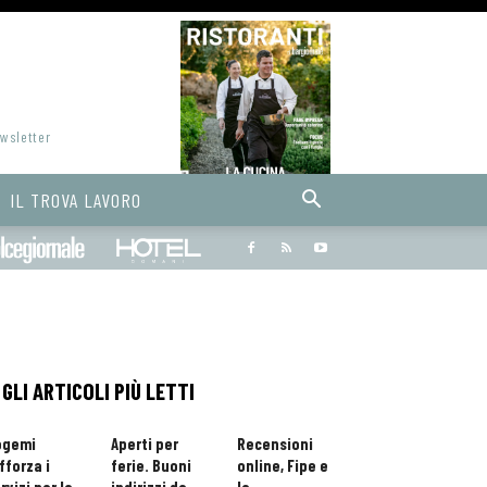
ewsletter
IL TROVA LAVORO
Bargiornale
dolcegiornale
Hoteldomani
GLI ARTICOLI PIÙ LETTI
ogemi
Aperti per
Recensioni
fforza i
ferie. Buoni
online, Fipe e