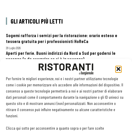
GLI ARTICOLI PIÙ LETTI
Sogemi rafforza i servizi per la ristorazione: orario esteso e
tessera gratuita per i professionisti HoReCa
29 Luglio 2026
Aperti per ferie. Buoni indirizzi da Nord a Sud per godersi le
vacanze (o da scorprire se si è in vacanza)
31 Luglio 2026
Pos, compagni di gestione. Le ultime soluzioni delle aziende
8 Luglio 2026
Per fornire le migliori esperienze, noi e i nostri partner utilizziamo tecnologie
come i cookie per memorizzare e/o accedere alle informazioni del dispositivo. Il
consenso a queste tecnologie permetterà a noi e ai nostri partner di elaborare
dati personali come il comportamento durante la navigazione o gli ID univoci su
EDICOLA WEB
questo sito e di mostrare annunci (non) personalizzati. Non acconsentire o
ritirare il consenso può influire negativamente su alcune caratteristiche e
funzioni.
Clicca qui sotto per acconsentire a quanto sopra o per fare scelte