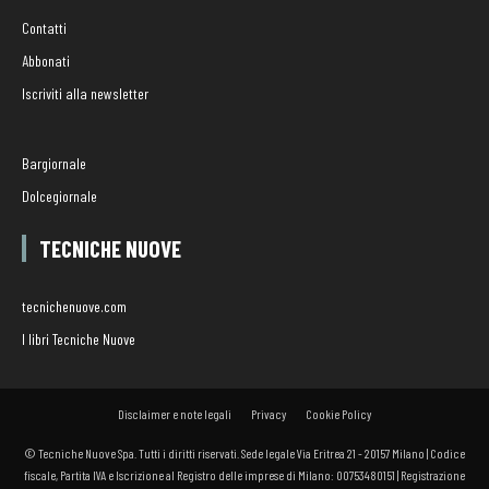
Contatti
Abbonati
Iscriviti alla newsletter
Bargiornale
Dolcegiornale
TECNICHE NUOVE
tecnichenuove.com
I libri Tecniche Nuove
Disclaimer e note legali
Privacy
Cookie Policy
© Tecniche Nuove Spa. Tutti i diritti riservati. Sede legale Via Eritrea 21 - 20157 Milano | Codice
fiscale, Partita IVA e Iscrizione al Registro delle imprese di Milano: 00753480151 | Registrazione