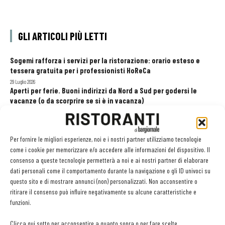
GLI ARTICOLI PIÙ LETTI
Sogemi rafforza i servizi per la ristorazione: orario esteso e
tessera gratuita per i professionisti HoReCa
29 Luglio 2026
Aperti per ferie. Buoni indirizzi da Nord a Sud per godersi le
vacanze (o da scorprire se si è in vacanza)
31 Luglio 2026
Recensioni online, Fipe e le associazioni del turismo chiedono
modifiche alle Linee Guida dell’Antitrust
Per fornire le migliori esperienze, noi e i nostri partner utilizziamo tecnologie
20 Luglio 2026
come i cookie per memorizzare e/o accedere alle informazioni del dispositivo. Il
consenso a queste tecnologie permetterà a noi e ai nostri partner di elaborare
dati personali come il comportamento durante la navigazione o gli ID univoci su
questo sito e di mostrare annunci (non) personalizzati. Non acconsentire o
EDICOLA WEB
ritirare il consenso può influire negativamente su alcune caratteristiche e
funzioni.
Clicca qui sotto per acconsentire a quanto sopra o per fare scelte