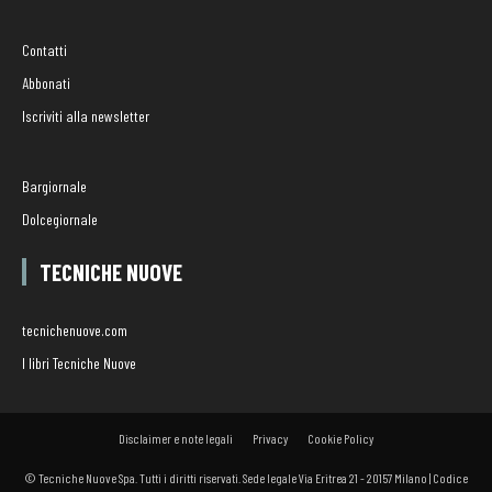
Contatti
Abbonati
Iscriviti alla newsletter
Bargiornale
Dolcegiornale
TECNICHE NUOVE
tecnichenuove.com
I libri Tecniche Nuove
Disclaimer e note legali
Privacy
Cookie Policy
© Tecniche Nuove Spa. Tutti i diritti riservati. Sede legale Via Eritrea 21 - 20157 Milano | Codice