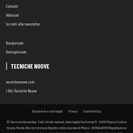
Contatti
Abbonati
Iscriviti alla newsletter
Bargiornale
Dolcegiornale
TECNICHE NUOVE
tecnichenuove.com
I libri Tecniche Nuove
Disclaimer e note legali
Privacy
Cookie Policy
© Tecniche Nuove Spa. Tutti i diritti riservati. Sede legale Via Eritrea 21 - 20157 Milano | Codice
fiscale, Partita IVA e Iscrizione al Registro delle imprese di Milano: 00753480151 | Registrazione