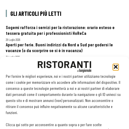
GLI ARTICOLI PIÙ LETTI
Sogemi rafforza i servizi per la ristorazione: orario esteso e
tessera gratuita per i professionisti HoReCa
29 Luglio 2026
Aperti per ferie. Buoni indirizzi da Nord a Sud per godersi le
vacanze (o da scorprire se si è in vacanza)
31 Luglio 2026
Recensioni online, Fipe e le associazioni del turismo chiedono
modifiche alle Linee Guida dell’Antitrust
20 Luglio 2026
Per fornire le migliori esperienze, noi e i nostri partner utilizziamo tecnologie
come i cookie per memorizzare e/o accedere alle informazioni del dispositivo. Il
consenso a queste tecnologie permetterà a noi e ai nostri partner di elaborare
dati personali come il comportamento durante la navigazione o gli ID univoci su
EDICOLA WEB
questo sito e di mostrare annunci (non) personalizzati. Non acconsentire o
ritirare il consenso può influire negativamente su alcune caratteristiche e
funzioni.
Clicca qui sotto per acconsentire a quanto sopra o per fare scelte