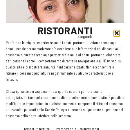
Buoni progetti per il futuro
Per fornire le migliori esperienze, noi e i nostri partner utilizziamo tecnologie
Rossella De Stefano
-
30 Giugno 2022
come i cookie per memorizzare e/o accedere alle informazioni del dispositivo. Il
consenso a queste tecnologie permetterà a noi e ai nostri partner di elaborare
dati personali come il comportamento durante la navigazione o gli ID univoci su
questo sito e di mostrare annunci (non) personalizzati. Non acconsentire o
ritirare il consenso può influire negativamente su alcune caratteristiche e
GLI ARTICOLI PIÙ LETTI
funzioni.
Sogemi rafforza i servizi per la ristorazione: orario esteso e
Clicca qui sotto per acconsentire a quanto sopra o per fare scelte
tessera gratuita per i professionisti HoReCa
dettagliate. Le tue scelte saranno applicate solamente a questo sito. È possibile
29 Luglio 2026
modificare le impostazioni in qualsiasi momento, compreso il ritiro del consenso,
Aperti per ferie. Buoni indirizzi da Nord a Sud per godersi le
utilizzando i pulsanti della Cookie Policy o cliccando sul pulsante di gestione del
vacanze (o da scorprire se si è in vacanza)
consenso nella parte inferiore dello schermo.
31 Luglio 2026
Recensioni online, Fipe e le associazioni del turismo chiedono
Gestisci 1771 fornitori
Per saperne di più su questi scopi
modifiche alle Linee Guida dell’Antitrust