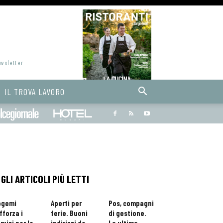
ewsletter
IL TROVA LAVORO
Bargiornale
dolcegiornale
Hoteldomani
GLI ARTICOLI PIÙ LETTI
ogemi
Aperti per
Pos, compagni
fforza i
ferie. Buoni
di gestione.