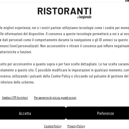
se
ri
or
e 
gr
 le migliori esperienze, noi e i nostri partner utilizziamo tecnologie come i cookie per mem
pr
le informazioni del dispositivo. Il consenso a queste tecnologie permetterà a noi e ai nos
H
e dati personali come il comportamento durante la navigazione o gli ID univoci su questo s
29 
nunci (non) personalizzati. Non acconsentire o ritirare il consenso può influire negativa
tteristiche e funzioni.
sotto per acconsentire a quanto sopra o per fare scelte dettagliate. Le tue scelte sarann
olamente a questo sito. È possibile modificare le impostazioni in qualsiasi momento, com
consenso, utilizzando i pulsanti della Cookie Policy o cliccando sul pulsante di gestione d
 inferiore dello schermo.
Gestisci 1771 fornitori
Per saperne di più su questi scopi
Accetta
Preferenze
Cookie Policy
Privacy Policy