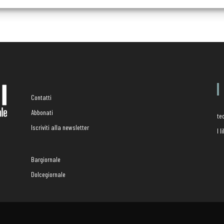
Contatti
Abbonati
te
Iscriviti alla newsletter
I 
Bargiornale
Dolcegiornale