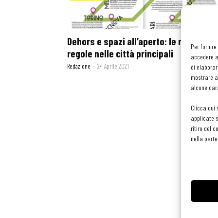
Dehors e spazi all’aperto: le nuove
Per fornire
regole nelle città principali
accedere al
Redazione
-
24 Aprile 2021
di elaborar
mostrare an
alcune cara
Clicca qui 
applicate s
ritiro del 
nella parte