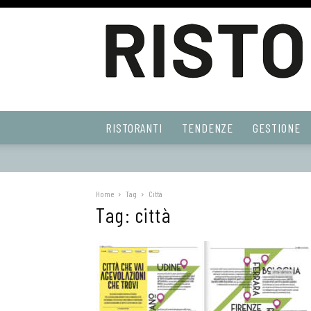
Ristoranti
RISTORANTI
TENDENZE
GESTIONE
Web
Home
Tag
Città
Tag: città