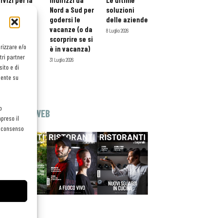
rvizi per la
indirizzi da
Le ultime
storazione:
Nord a Sud per
soluzioni
ario esteso
godersi le
delle aziende
tessera
vacanze (o da
8 Luglio 2026
atuita per i
scorprire se si
orizzare e/o
ofessionisti
è in vacanza)
tri partner
oReCa
31 Luglio 2026
ito e di
Luglio 2026
mente su
o
EDICOLA WEB
preso il
el consenso