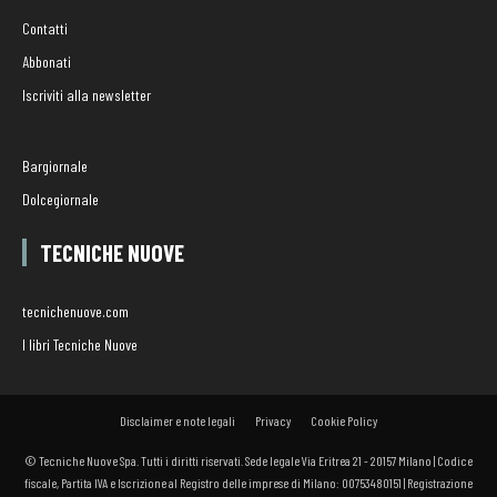
Contatti
Abbonati
Iscriviti alla newsletter
Bargiornale
Dolcegiornale
TECNICHE NUOVE
tecnichenuove.com
I libri Tecniche Nuove
Disclaimer e note legali
Privacy
Cookie Policy
© Tecniche Nuove Spa. Tutti i diritti riservati. Sede legale Via Eritrea 21 - 20157 Milano | Codice
fiscale, Partita IVA e Iscrizione al Registro delle imprese di Milano: 00753480151 | Registrazione