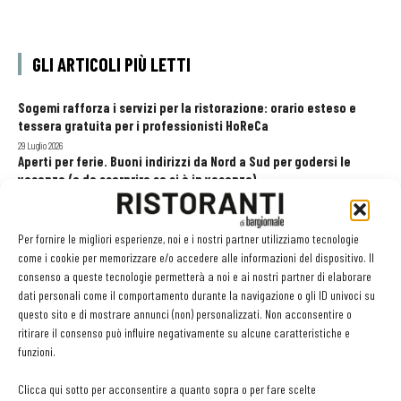
GLI ARTICOLI PIÙ LETTI
Sogemi rafforza i servizi per la ristorazione: orario esteso e
tessera gratuita per i professionisti HoReCa
29 Luglio 2026
Aperti per ferie. Buoni indirizzi da Nord a Sud per godersi le
vacanze (o da scorprire se si è in vacanza)
31 Luglio 2026
Pos, compagni di gestione. Le ultime soluzioni delle aziende
8 Luglio 2026
Per fornire le migliori esperienze, noi e i nostri partner utilizziamo tecnologie
come i cookie per memorizzare e/o accedere alle informazioni del dispositivo. Il
consenso a queste tecnologie permetterà a noi e ai nostri partner di elaborare
dati personali come il comportamento durante la navigazione o gli ID univoci su
EDICOLA WEB
questo sito e di mostrare annunci (non) personalizzati. Non acconsentire o
ritirare il consenso può influire negativamente su alcune caratteristiche e
funzioni.
Clicca qui sotto per acconsentire a quanto sopra o per fare scelte