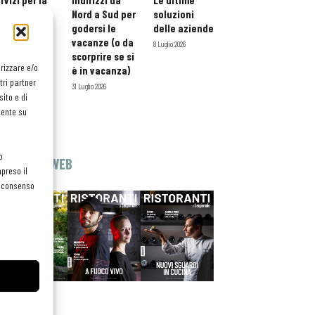
rvizi per la
indirizzi da
Le ultime
storazione:
Nord a Sud per
soluzioni
ario esteso
godersi le
delle aziende
tessera
vacanze (o da
8 Luglio 2026
atuita per i
scorprire se si
orizzare e/o
ofessionisti
è in vacanza)
tri partner
oReCa
31 Luglio 2026
ito e di
Luglio 2026
mente su
o
EDICOLA WEB
preso il
el consenso