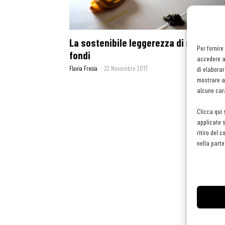
La sostenibile leggerezza di salse e
Per fornire
fondi
accedere al
Flavia Fresia
-
22 Novembre 2017
di elaborar
mostrare an
alcune cara
Clicca qui 
applicate s
ritiro del 
nella parte