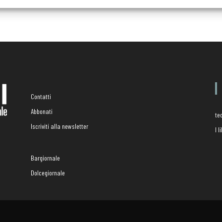
Contatti
Abbonati
te
Iscriviti alla newsletter
I 
Bargiornale
Dolcegiornale