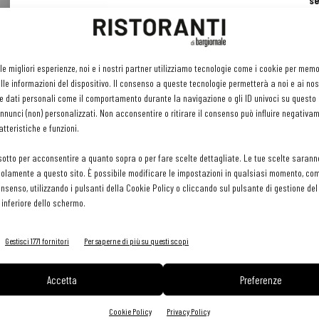
se
ri
or
e 
gr
 le migliori esperienze, noi e i nostri partner utilizziamo tecnologie come i cookie per mem
pr
le informazioni del dispositivo. Il consenso a queste tecnologie permetterà a noi e ai nos
H
e dati personali come il comportamento durante la navigazione o gli ID univoci su questo s
29 
nunci (non) personalizzati. Non acconsentire o ritirare il consenso può influire negativa
tteristiche e funzioni.
sotto per acconsentire a quanto sopra o per fare scelte dettagliate. Le tue scelte sarann
olamente a questo sito. È possibile modificare le impostazioni in qualsiasi momento, com
consenso, utilizzando i pulsanti della Cookie Policy o cliccando sul pulsante di gestione d
 inferiore dello schermo.
Gestisci 1771 fornitori
Per saperne di più su questi scopi
Accetta
Preferenze
Cookie Policy
Privacy Policy