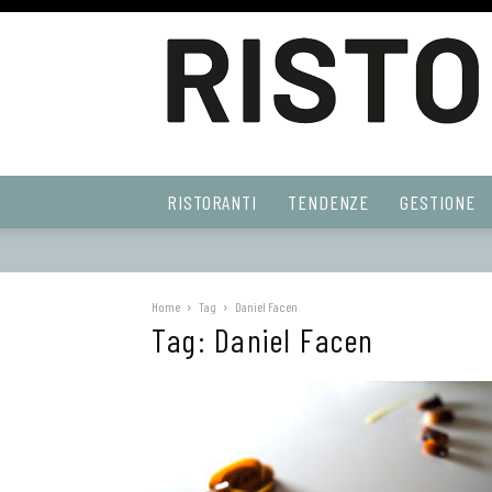
Ristoranti
RISTORANTI
TENDENZE
GESTIONE
Web
Home
Tag
Daniel Facen
Tag: Daniel Facen