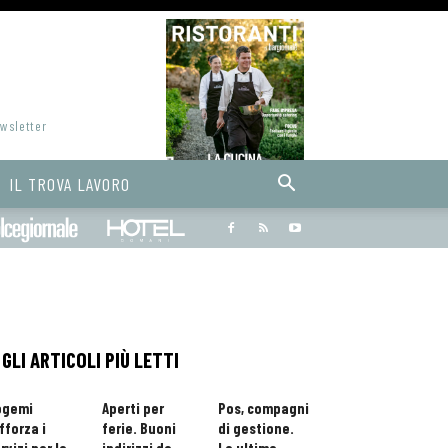
ewsletter
IL TROVA LAVORO
Bargiornale
dolcegiornale
Hoteldomani
GLI ARTICOLI PIÙ LETTI
ogemi
Aperti per
Pos, compagni
fforza i
ferie. Buoni
di gestione.