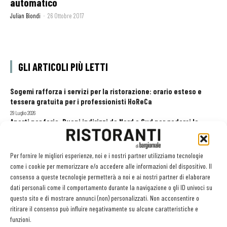
automatico
Julian Biondi
-
26 Ottobre 2017
GLI ARTICOLI PIÙ LETTI
Sogemi rafforza i servizi per la ristorazione: orario esteso e
tessera gratuita per i professionisti HoReCa
29 Luglio 2026
Aperti per ferie. Buoni indirizzi da Nord a Sud per godersi le
vacanze (o da scorprire se si è in vacanza)
31 Luglio 2026
Recensioni online, Fipe e le associazioni del turismo chiedono
Per fornire le migliori esperienze, noi e i nostri partner utilizziamo tecnologie
modifiche alle Linee Guida dell’Antitrust
come i cookie per memorizzare e/o accedere alle informazioni del dispositivo. Il
20 Luglio 2026
consenso a queste tecnologie permetterà a noi e ai nostri partner di elaborare
dati personali come il comportamento durante la navigazione o gli ID univoci su
questo sito e di mostrare annunci (non) personalizzati. Non acconsentire o
ritirare il consenso può influire negativamente su alcune caratteristiche e
EDICOLA WEB
funzioni.