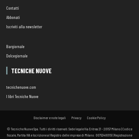
Contatti
Abbonati
Iscriviti alla newsletter
Bargiornale
Dolcegiornale
TECNICHE NUOVE
tecnichenuove.com
I libri Tecniche Nuove
Disclaimer e note legali
Privacy
Cookie Policy
© Tecniche Nuove Spa. Tutti i diritti riservati. Sede legale Via Eritrea 21 - 20157 Milano | Codice
fiscale, Partita IVA e Iscrizione al Registro delle imprese di Milano: 00753480151 | Registrazione