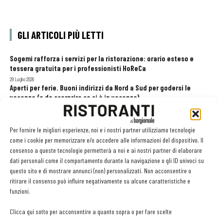
GLI ARTICOLI PIÙ LETTI
Sogemi rafforza i servizi per la ristorazione: orario esteso e
tessera gratuita per i professionisti HoReCa
29 Luglio 2026
Aperti per ferie. Buoni indirizzi da Nord a Sud per godersi le
vacanze (o da scorprire se si è in vacanza)
31 Luglio 2026
Pos, compagni di gestione. Le ultime soluzioni delle aziende
8 Luglio 2026
Per fornire le migliori esperienze, noi e i nostri partner utilizziamo tecnologie
come i cookie per memorizzare e/o accedere alle informazioni del dispositivo. Il
consenso a queste tecnologie permetterà a noi e ai nostri partner di elaborare
dati personali come il comportamento durante la navigazione o gli ID univoci su
EDICOLA WEB
questo sito e di mostrare annunci (non) personalizzati. Non acconsentire o
ritirare il consenso può influire negativamente su alcune caratteristiche e
funzioni.
Clicca qui sotto per acconsentire a quanto sopra o per fare scelte