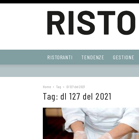
Ristoranti
RISTORANTI
TENDENZE
GESTIONE
Web
Home
Tag
Dl 127 del 2021
Tag: dl 127 del 2021