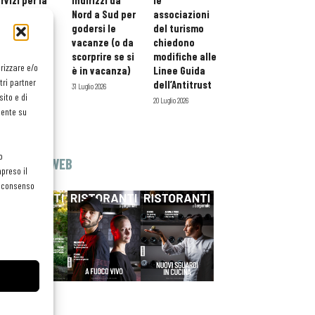
rvizi per la
indirizzi da
le
storazione:
Nord a Sud per
associazioni
ario esteso
godersi le
del turismo
tessera
vacanze (o da
chiedono
atuita per i
scorprire se si
modifiche alle
orizzare e/o
ofessionisti
è in vacanza)
Linee Guida
tri partner
oReCa
dell’Antitrust
31 Luglio 2026
ito e di
Luglio 2026
20 Luglio 2026
mente su
o
EDICOLA WEB
preso il
el consenso