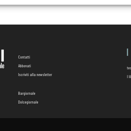
Contatti
Abbonati
te
Iscriviti alla newsletter
I 
Bargiornale
Dolcegiornale