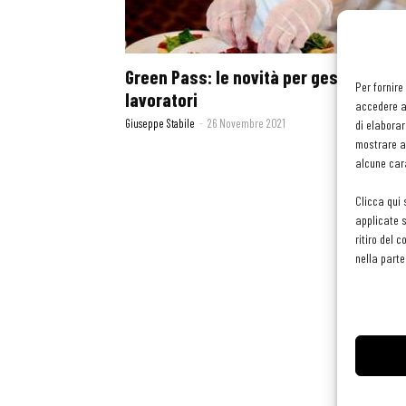
Green Pass: le novità per gestori e
Per fornire
lavoratori
accedere al
Giuseppe Stabile
-
26 Novembre 2021
di elaborar
mostrare an
alcune cara
Clicca qui 
applicate s
ritiro del 
nella parte