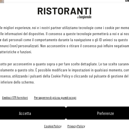
se
ri
or
e 
gr
 le migliori esperienze, noi e i nostri partner utilizziamo tecnologie come i cookie per mem
pr
le informazioni del dispositivo. Il consenso a queste tecnologie permetterà a noi e ai nos
H
e dati personali come il comportamento durante la navigazione o gli ID univoci su questo s
29 
nunci (non) personalizzati. Non acconsentire o ritirare il consenso può influire negativa
tteristiche e funzioni.
sotto per acconsentire a quanto sopra o per fare scelte dettagliate. Le tue scelte sarann
olamente a questo sito. È possibile modificare le impostazioni in qualsiasi momento, com
consenso, utilizzando i pulsanti della Cookie Policy o cliccando sul pulsante di gestione d
 inferiore dello schermo.
Gestisci 1771 fornitori
Per saperne di più su questi scopi
Accetta
Preferenze
Cookie Policy
Privacy Policy