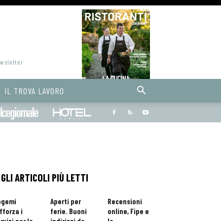
ewsletter
IL TROVA LAVORO
Bargiornale
dolcegiornale
Hoteldomani
GLI ARTICOLI PIÙ LETTI
ogemi
Aperti per
Recensioni
fforza i
ferie. Buoni
online, Fipe e