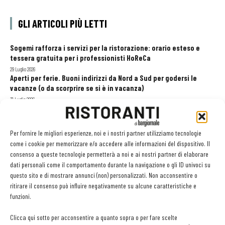
GLI ARTICOLI PIÙ LETTI
Sogemi rafforza i servizi per la ristorazione: orario esteso e
tessera gratuita per i professionisti HoReCa
29 Luglio 2026
Aperti per ferie. Buoni indirizzi da Nord a Sud per godersi le
vacanze (o da scorprire se si è in vacanza)
31 Luglio 2026
Recensioni online, Fipe e le associazioni del turismo chiedono
modifiche alle Linee Guida dell’Antitrust
20 Luglio 2026
Per fornire le migliori esperienze, noi e i nostri partner utilizziamo tecnologie
come i cookie per memorizzare e/o accedere alle informazioni del dispositivo. Il
consenso a queste tecnologie permetterà a noi e ai nostri partner di elaborare
dati personali come il comportamento durante la navigazione o gli ID univoci su
EDICOLA WEB
questo sito e di mostrare annunci (non) personalizzati. Non acconsentire o
ritirare il consenso può influire negativamente su alcune caratteristiche e
funzioni.
Clicca qui sotto per acconsentire a quanto sopra o per fare scelte