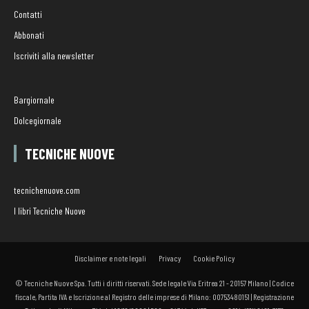
Contatti
Abbonati
Iscriviti alla newsletter
Bargiornale
Dolcegiornale
TECNICHE NUOVE
tecnichenuove.com
I libri Tecniche Nuove
Disclaimer e note legali
Privacy
Cookie Policy
© Tecniche Nuove Spa. Tutti i diritti riservati. Sede legale Via Eritrea 21 - 20157 Milano | Codice
fiscale, Partita IVA e Iscrizione al Registro delle imprese di Milano: 00753480151 | Registrazione