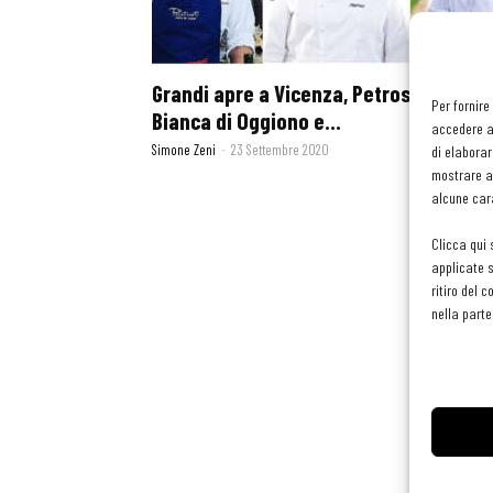
Grandi apre a Vicenza, Petrosino va al
Per fornire
Bianca di Oggiono e...
accedere al
Simone Zeni
-
23 Settembre 2020
di elaborar
mostrare an
alcune cara
Clicca qui 
applicate s
ritiro del 
nella parte