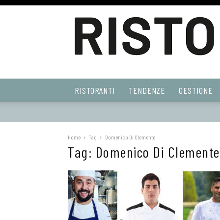
Ristoranti
RISTORANTI
TENDENZE
GESTIONE
Web
Home
Tag
Domenico Di Clemente
Tag: Domenico Di Clemente