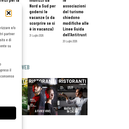
rvizi per la
indirizzi da
le
storazione:
Nord a Sud per
associazioni
ario esteso
godersi le
del turismo
tessera
vacanze (o da
chiedono
atuita per i
scorprire se si
modifiche alle
orizzare e/o
ofessionisti
è in vacanza)
Linee Guida
tri partner
oReCa
dell’Antitrust
31 Luglio 2026
ito e di
Luglio 2026
20 Luglio 2026
mente su
o
EDICOLA WEB
preso il
el consenso