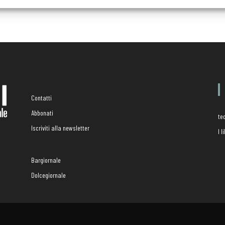
Contatti
Abbonati
te
Iscriviti alla newsletter
I 
Bargiornale
Dolcegiornale