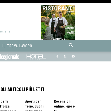
ewsletter
IL TROVA LAVORO
Bargiornale
dolcegiornale
Hoteldomani
GLI ARTICOLI PIÙ LETTI
ogemi
Aperti per
Recensioni
fforza i
ferie. Buoni
online, Fipe e