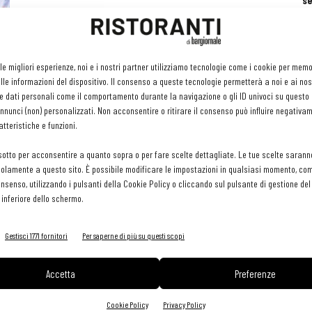
se
ri
or
e 
gr
 le migliori esperienze, noi e i nostri partner utilizziamo tecnologie come i cookie per mem
pr
le informazioni del dispositivo. Il consenso a queste tecnologie permetterà a noi e ai nos
H
e dati personali come il comportamento durante la navigazione o gli ID univoci su questo s
29 
nunci (non) personalizzati. Non acconsentire o ritirare il consenso può influire negativa
tteristiche e funzioni.
sotto per acconsentire a quanto sopra o per fare scelte dettagliate. Le tue scelte sarann
olamente a questo sito. È possibile modificare le impostazioni in qualsiasi momento, com
consenso, utilizzando i pulsanti della Cookie Policy o cliccando sul pulsante di gestione d
 inferiore dello schermo.
Gestisci 1771 fornitori
Per saperne di più su questi scopi
Accetta
Preferenze
Cookie Policy
Privacy Policy