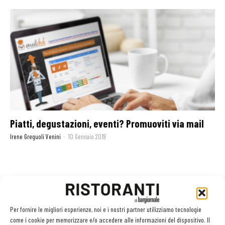
Piatti, degustazioni, eventi? Promuoviti via mail
Irene Greguoli Venini
-
10 Gennaio 2019
GLI ARTICOLI PIÙ LETTI
Per fornire le migliori esperienze, noi e i nostri partner utilizziamo tecnologie
Sogemi rafforza i servizi per la ristorazione: orario esteso e
come i cookie per memorizzare e/o accedere alle informazioni del dispositivo. Il
tessera gratuita per i professionisti HoReCa