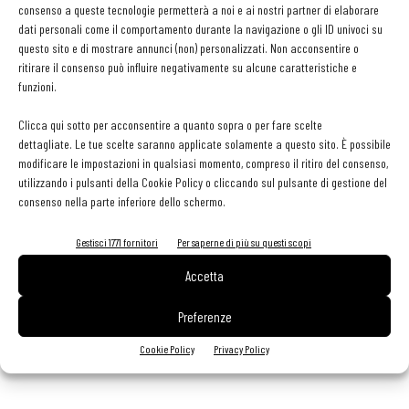
consenso a queste tecnologie permetterà a noi e ai nostri partner di elaborare
29 Luglio 2026
dati personali come il comportamento durante la navigazione o gli ID univoci su
Aperti per ferie. Buoni indirizzi da Nord a Sud per godersi le
vacanze (o da scorprire se si è in vacanza)
questo sito e di mostrare annunci (non) personalizzati. Non acconsentire o
ritirare il consenso può influire negativamente su alcune caratteristiche e
31 Luglio 2026
Pos, compagni di gestione. Le ultime soluzioni delle aziende
funzioni.
8 Luglio 2026
Clicca qui sotto per acconsentire a quanto sopra o per fare scelte
dettagliate. Le tue scelte saranno applicate solamente a questo sito. È possibile
modificare le impostazioni in qualsiasi momento, compreso il ritiro del consenso,
utilizzando i pulsanti della Cookie Policy o cliccando sul pulsante di gestione del
EDICOLA WEB
consenso nella parte inferiore dello schermo.
Gestisci 1771 fornitori
Per saperne di più su questi scopi
Accetta
Preferenze
Cookie Policy
Privacy Policy