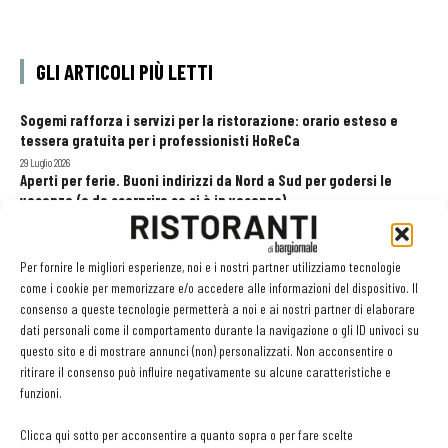
GLI ARTICOLI PIÙ LETTI
Sogemi rafforza i servizi per la ristorazione: orario esteso e
tessera gratuita per i professionisti HoReCa
29 Luglio 2026
Aperti per ferie. Buoni indirizzi da Nord a Sud per godersi le
vacanze (o da scorprire se si è in vacanza)
31 Luglio 2026
Pos, compagni di gestione. Le ultime soluzioni delle aziende
8 Luglio 2026
Per fornire le migliori esperienze, noi e i nostri partner utilizziamo tecnologie
come i cookie per memorizzare e/o accedere alle informazioni del dispositivo. Il
consenso a queste tecnologie permetterà a noi e ai nostri partner di elaborare
dati personali come il comportamento durante la navigazione o gli ID univoci su
EDICOLA WEB
questo sito e di mostrare annunci (non) personalizzati. Non acconsentire o
ritirare il consenso può influire negativamente su alcune caratteristiche e
funzioni.
Clicca qui sotto per acconsentire a quanto sopra o per fare scelte