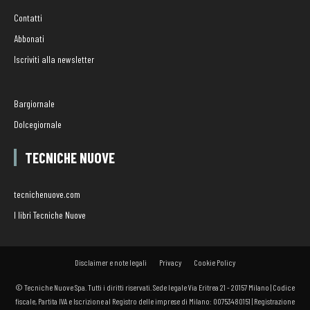
Contatti
Abbonati
Iscriviti alla newsletter
Bargiornale
Dolcegiornale
TECNICHE NUOVE
tecnichenuove.com
I libri Tecniche Nuove
Disclaimer e note legali
Privacy
Cookie Policy
© Tecniche Nuove Spa. Tutti i diritti riservati. Sede legale Via Eritrea 21 - 20157 Milano | Codice
fiscale, Partita IVA e Iscrizione al Registro delle imprese di Milano: 00753480151 | Registrazione