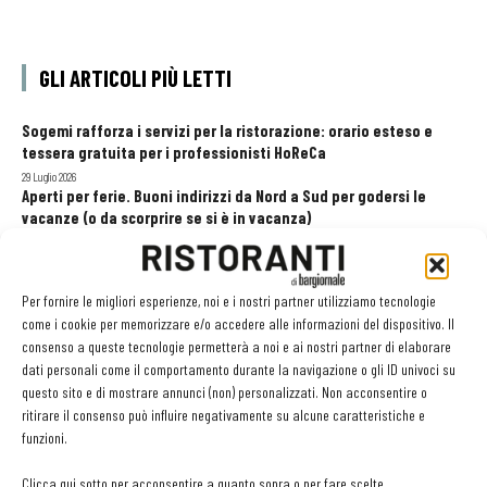
GLI ARTICOLI PIÙ LETTI
Sogemi rafforza i servizi per la ristorazione: orario esteso e
tessera gratuita per i professionisti HoReCa
29 Luglio 2026
Aperti per ferie. Buoni indirizzi da Nord a Sud per godersi le
vacanze (o da scorprire se si è in vacanza)
31 Luglio 2026
Recensioni online, Fipe e le associazioni del turismo chiedono
modifiche alle Linee Guida dell’Antitrust
Per fornire le migliori esperienze, noi e i nostri partner utilizziamo tecnologie
20 Luglio 2026
come i cookie per memorizzare e/o accedere alle informazioni del dispositivo. Il
consenso a queste tecnologie permetterà a noi e ai nostri partner di elaborare
dati personali come il comportamento durante la navigazione o gli ID univoci su
questo sito e di mostrare annunci (non) personalizzati. Non acconsentire o
EDICOLA WEB
ritirare il consenso può influire negativamente su alcune caratteristiche e
funzioni.
Clicca qui sotto per acconsentire a quanto sopra o per fare scelte