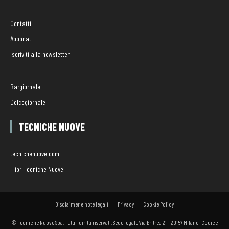
Contatti
Abbonati
Iscriviti alla newsletter
Bargiornale
Dolcegiornale
TECNICHE NUOVE
tecnichenuove.com
I libri Tecniche Nuove
Disclaimer e note legali
Privacy
Cookie Policy
© Tecniche Nuove Spa. Tutti i diritti riservati. Sede legale Via Eritrea 21 - 20157 Milano | Codice