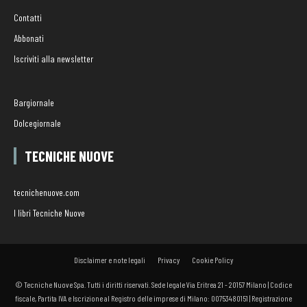
Contatti
Abbonati
Iscriviti alla newsletter
Bargiornale
Dolcegiornale
TECNICHE NUOVE
tecnichenuove.com
I libri Tecniche Nuove
Disclaimer e note legali
Privacy
Cookie Policy
© Tecniche Nuove Spa. Tutti i diritti riservati. Sede legale Via Eritrea 21 - 20157 Milano | Codice
fiscale, Partita IVA e Iscrizione al Registro delle imprese di Milano: 00753480151 | Registrazione