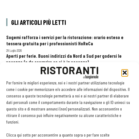
GLI ARTICOLI PIÙ LETTI
Sogemi rafforza i servizi per la ristorazione: orario esteso e
tessera gratuita per i professionisti HoReCa
29 Luglio 2026
Aperti per ferie. Buoni indirizzi da Nord a Sud per godersi le
vacanze (o da scorprire se si è in vacanza)
31 Luglio 2026
Pos, compagni di gestione. Le ultime soluzioni delle aziende
8 Luglio 2026
Per fornire le migliori esperienze, noi e i nostri partner utilizziamo tecnologie
come i cookie per memorizzare e/o accedere alle informazioni del dispositivo. Il
consenso a queste tecnologie permetterà a noi e ai nostri partner di elaborare
dati personali come il comportamento durante la navigazione o gli ID univoci su
EDICOLA WEB
questo sito e di mostrare annunci (non) personalizzati. Non acconsentire o
ritirare il consenso può influire negativamente su alcune caratteristiche e
funzioni.
Clicca qui sotto per acconsentire a quanto sopra o per fare scelte