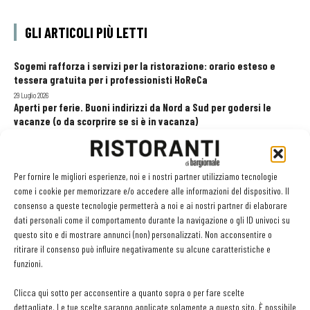
GLI ARTICOLI PIÙ LETTI
Sogemi rafforza i servizi per la ristorazione: orario esteso e
tessera gratuita per i professionisti HoReCa
29 Luglio 2026
Aperti per ferie. Buoni indirizzi da Nord a Sud per godersi le
vacanze (o da scorprire se si è in vacanza)
31 Luglio 2026
Pos, compagni di gestione. Le ultime soluzioni delle aziende
8 Luglio 2026
Per fornire le migliori esperienze, noi e i nostri partner utilizziamo tecnologie
come i cookie per memorizzare e/o accedere alle informazioni del dispositivo. Il
consenso a queste tecnologie permetterà a noi e ai nostri partner di elaborare
dati personali come il comportamento durante la navigazione o gli ID univoci su
EDICOLA WEB
questo sito e di mostrare annunci (non) personalizzati. Non acconsentire o
ritirare il consenso può influire negativamente su alcune caratteristiche e
funzioni.
Clicca qui sotto per acconsentire a quanto sopra o per fare scelte
dettagliate. Le tue scelte saranno applicate solamente a questo sito. È possibile