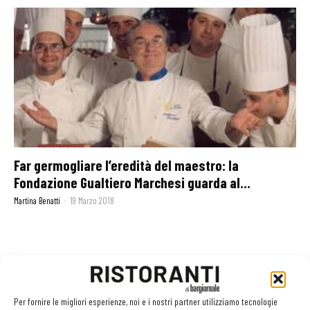
Far germogliare l’eredità del maestro: la
Fondazione Gualtiero Marchesi guarda al...
Martina Benatti
-
19 Marzo 2018
GLI ARTICOLI PIÙ LETTI
Per fornire le migliori esperienze, noi e i nostri partner utilizziamo tecnologie
Sogemi rafforza i servizi per la ristorazione: orario esteso e