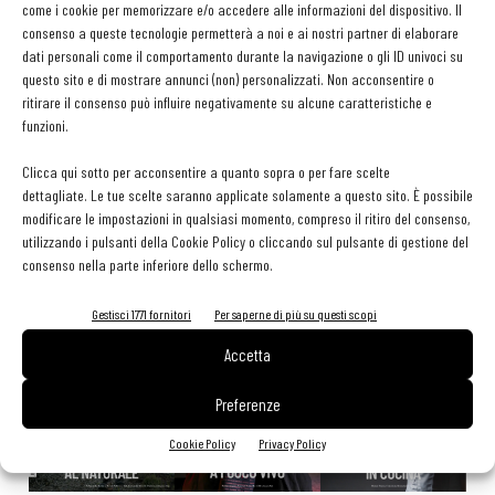
come i cookie per memorizzare e/o accedere alle informazioni del dispositivo. Il
tessera gratuita per i professionisti HoReCa
consenso a queste tecnologie permetterà a noi e ai nostri partner di elaborare
29 Luglio 2026
Aperti per ferie. Buoni indirizzi da Nord a Sud per godersi le
dati personali come il comportamento durante la navigazione o gli ID univoci su
vacanze (o da scorprire se si è in vacanza)
questo sito e di mostrare annunci (non) personalizzati. Non acconsentire o
ritirare il consenso può influire negativamente su alcune caratteristiche e
31 Luglio 2026
Recensioni online, Fipe e le associazioni del turismo chiedono
funzioni.
modifiche alle Linee Guida dell’Antitrust
20 Luglio 2026
Clicca qui sotto per acconsentire a quanto sopra o per fare scelte
dettagliate. Le tue scelte saranno applicate solamente a questo sito. È possibile
modificare le impostazioni in qualsiasi momento, compreso il ritiro del consenso,
utilizzando i pulsanti della Cookie Policy o cliccando sul pulsante di gestione del
EDICOLA WEB
consenso nella parte inferiore dello schermo.
Gestisci 1771 fornitori
Per saperne di più su questi scopi
Accetta
Preferenze
Cookie Policy
Privacy Policy