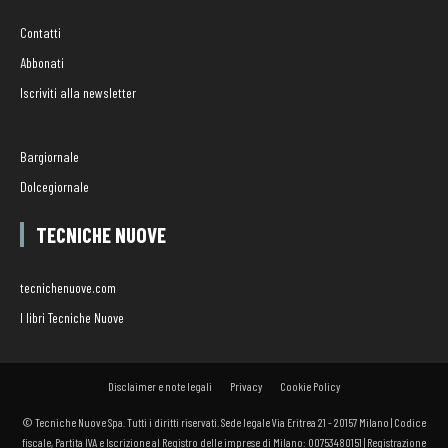
Contatti
Abbonati
Iscriviti alla newsletter
Bargiornale
Dolcegiornale
TECNICHE NUOVE
tecnichenuove.com
I libri Tecniche Nuove
Disclaimer e note legali
Privacy
Cookie Policy
© Tecniche Nuove Spa. Tutti i diritti riservati. Sede legale Via Eritrea 21 - 20157 Milano | Codice
fiscale, Partita IVA e Iscrizione al Registro delle imprese di Milano: 00753480151 | Registrazione