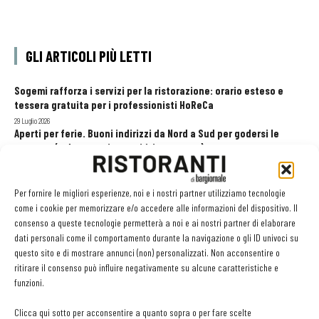
GLI ARTICOLI PIÙ LETTI
Sogemi rafforza i servizi per la ristorazione: orario esteso e
tessera gratuita per i professionisti HoReCa
29 Luglio 2026
Aperti per ferie. Buoni indirizzi da Nord a Sud per godersi le
vacanze (o da scorprire se si è in vacanza)
31 Luglio 2026
Pos, compagni di gestione. Le ultime soluzioni delle aziende
Per fornire le migliori esperienze, noi e i nostri partner utilizziamo tecnologie
8 Luglio 2026
come i cookie per memorizzare e/o accedere alle informazioni del dispositivo. Il
consenso a queste tecnologie permetterà a noi e ai nostri partner di elaborare
dati personali come il comportamento durante la navigazione o gli ID univoci su
questo sito e di mostrare annunci (non) personalizzati. Non acconsentire o
EDICOLA WEB
ritirare il consenso può influire negativamente su alcune caratteristiche e
funzioni.
Clicca qui sotto per acconsentire a quanto sopra o per fare scelte