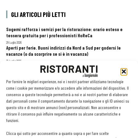
GLI ARTICOLI PIÙ LETTI
Sogemi rafforza i servizi per la ristorazione: orario esteso e
tessera gratuita per i professionisti HoReCa
29 Luglio 2026
Aperti per ferie. Buoni indirizzi da Nord a Sud per godersi le
vacanze (o da scorprire se si è in vacanza)
31 Luglio 2026
Recensioni online, Fipe e le associazioni del turismo chiedono
modifiche alle Linee Guida dell’Antitrust
20 Luglio 2026
Per fornire le migliori esperienze, noi e i nostri partner utilizziamo tecnologie
come i cookie per memorizzare e/o accedere alle informazioni del dispositivo. Il
consenso a queste tecnologie permetterà a noi e ai nostri partner di elaborare
dati personali come il comportamento durante la navigazione o gli ID univoci su
EDICOLA WEB
questo sito e di mostrare annunci (non) personalizzati. Non acconsentire o
ritirare il consenso può influire negativamente su alcune caratteristiche e
funzioni.
Clicca qui sotto per acconsentire a quanto sopra o per fare scelte