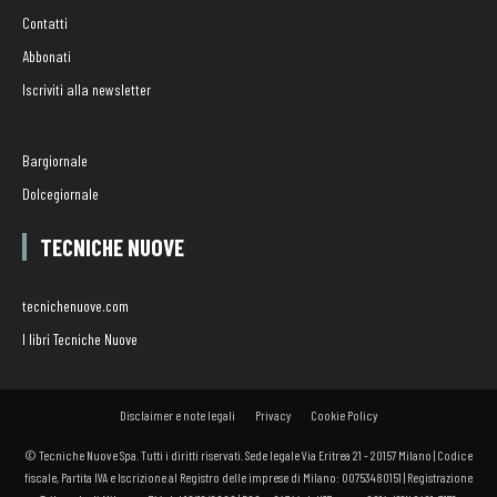
Contatti
Abbonati
Iscriviti alla newsletter
Bargiornale
Dolcegiornale
TECNICHE NUOVE
tecnichenuove.com
I libri Tecniche Nuove
Disclaimer e note legali
Privacy
Cookie Policy
© Tecniche Nuove Spa. Tutti i diritti riservati. Sede legale Via Eritrea 21 - 20157 Milano | Codice
fiscale, Partita IVA e Iscrizione al Registro delle imprese di Milano: 00753480151 | Registrazione