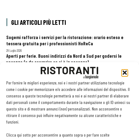
GLI ARTICOLI PIÙ LETTI
Sogemi rafforza i servizi per la ristorazione: orario esteso e
tessera gratuita per i professionisti HoReCa
29 Luglio 2026
Aperti per ferie. Buoni indirizzi da Nord a Sud per godersi le
vacanze (o da scorprire se si è in vacanza)
31 Luglio 2026
Pos, compagni di gestione. Le ultime soluzioni delle aziende
8 Luglio 2026
Per fornire le migliori esperienze, noi e i nostri partner utilizziamo tecnologie
come i cookie per memorizzare e/o accedere alle informazioni del dispositivo. Il
consenso a queste tecnologie permetterà a noi e ai nostri partner di elaborare
dati personali come il comportamento durante la navigazione o gli ID univoci su
EDICOLA WEB
questo sito e di mostrare annunci (non) personalizzati. Non acconsentire o
ritirare il consenso può influire negativamente su alcune caratteristiche e
funzioni.
Clicca qui sotto per acconsentire a quanto sopra o per fare scelte