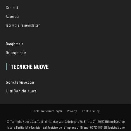
Contatti
Abbonati
Iscriviti alla newsletter
Bargiornale
Dolcegiornale
TECNICHE NUOVE
tecnichenuove.com
I libri Tecniche Nuove
Disclaimer e note legali
Privacy
Cookie Policy
© Tecniche Nuove Spa. Tutti i diritti riservati. Sede legale Via Eritrea 21 - 20157 Milano | Codice
fiscale, Partita IVA e Iscrizione al Registro delle imprese di Milano: 00753480151 | Registrazione