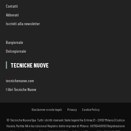
Contatti
Abbonati
Iscriviti alla newsletter
Bargiornale
Dolcegiornale
TECNICHE NUOVE
tecnichenuove.com
I libri Tecniche Nuove
Disclaimer e note legali
Privacy
Cookie Policy
© Tecniche Nuove Spa. Tutti i diritti riservati. Sede legale Via Eritrea 21 - 20157 Milano | Codice
fiscale, Partita IVA e Iscrizione al Registro delle imprese di Milano: 00753480151 | Registrazione