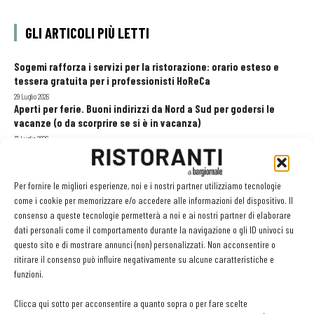
GLI ARTICOLI PIÙ LETTI
Sogemi rafforza i servizi per la ristorazione: orario esteso e
tessera gratuita per i professionisti HoReCa
29 Luglio 2026
Aperti per ferie. Buoni indirizzi da Nord a Sud per godersi le
vacanze (o da scorprire se si è in vacanza)
31 Luglio 2026
Recensioni online, Fipe e le associazioni del turismo chiedono
modifiche alle Linee Guida dell’Antitrust
20 Luglio 2026
Per fornire le migliori esperienze, noi e i nostri partner utilizziamo tecnologie
come i cookie per memorizzare e/o accedere alle informazioni del dispositivo. Il
consenso a queste tecnologie permetterà a noi e ai nostri partner di elaborare
dati personali come il comportamento durante la navigazione o gli ID univoci su
EDICOLA WEB
questo sito e di mostrare annunci (non) personalizzati. Non acconsentire o
ritirare il consenso può influire negativamente su alcune caratteristiche e
funzioni.
Clicca qui sotto per acconsentire a quanto sopra o per fare scelte