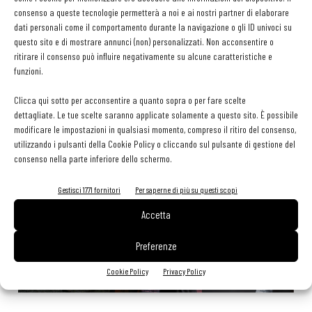
29 Luglio 2026
consenso a queste tecnologie permetterà a noi e ai nostri partner di elaborare
Aperti per ferie. Buoni indirizzi da Nord a Sud per godersi le
dati personali come il comportamento durante la navigazione o gli ID univoci su
vacanze (o da scorprire se si è in vacanza)
questo sito e di mostrare annunci (non) personalizzati. Non acconsentire o
31 Luglio 2026
ritirare il consenso può influire negativamente su alcune caratteristiche e
Recensioni online, Fipe e le associazioni del turismo chiedono
funzioni.
modifiche alle Linee Guida dell’Antitrust
20 Luglio 2026
Clicca qui sotto per acconsentire a quanto sopra o per fare scelte
dettagliate. Le tue scelte saranno applicate solamente a questo sito. È possibile
modificare le impostazioni in qualsiasi momento, compreso il ritiro del consenso,
utilizzando i pulsanti della Cookie Policy o cliccando sul pulsante di gestione del
EDICOLA WEB
consenso nella parte inferiore dello schermo.
Gestisci 1771 fornitori
Per saperne di più su questi scopi
Accetta
Preferenze
Cookie Policy
Privacy Policy