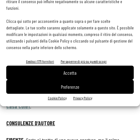
ritirare il consenso può influire negativamente su alcune caratteristiche e
Formatosi nella cucina di Villa Crespi, raccoglie l’eredità di Nicola
funzioni.
Somma.
Clicca qui sotto per acconsentire a quanto sopra o per fare scelte
BADIA A PASSIGNANO (FIRENZE)
. All’
Osteria di Passignano
, di
dettagliate. Le tue scelte saranno applicate solamente a questo sito. È possibile
modificare le impostazioni in qualsiasi momento, compreso il ritiro del consenso,
proprietà della della famiglia Antinori, saluta il gestore Marcello
utilizzando i pulsanti della Cookie Policy o cliccando sul pulsante di gestione del
Crini, destinato alla meritata pensione. Qui arriva
Matteo
consenso nella parte inferiore dello schermo.
Lorenzini
, lo chef che portò la stella a Calenzano nel 2014 (ma quel
Gestisci 1771 fornitori
Per saperne di più su questi scopi
ristorante chiuse il giorno dopo aver ottenuto l’ambito traguardo).
Accetta
MONASTERO DI VASCO (CUNEO)
. Dopo diverse esperiente di
Preferenze
rilievo, tra Milano e Copenhagen,
Enrico Rusolen
torna in Italia. E
lo fa mettendosi alla guida del ristorante
dell’
Azienda Agricola
Cookie Policy
Privacy Policy
Casa Colet
.
CONSULENZE D’AUTORE
FIRENZE
. Certo si tratta di una nuova apertura, ma il primo