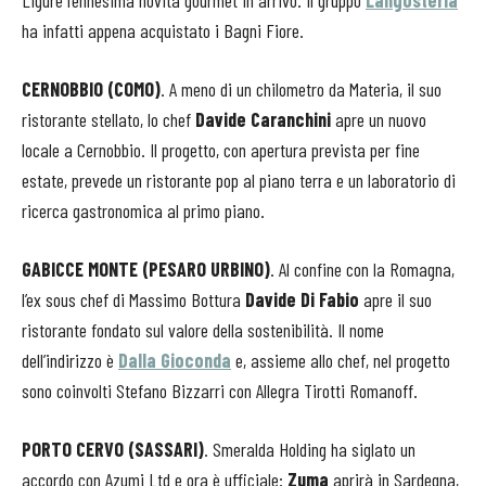
ha infatti appena acquistato i Bagni Fiore.
CERNOBBIO (COMO)
. A meno di un chilometro da Materia, il suo
ristorante stellato, lo chef
Davide Caranchini
apre un nuovo
locale a Cernobbio. Il progetto, con apertura prevista per fine
estate, prevede un ristorante pop al piano terra e un laboratorio di
ricerca gastronomica al primo piano.
GABICCE MONTE (PESARO URBINO)
. Al confine con la Romagna,
l’ex sous chef di Massimo Bottura
Davide Di Fabio
apre il suo
ristorante fondato sul valore della sostenibilità. Il nome
dell’indirizzo è
Dalla Gioconda
e, assieme allo chef, nel progetto
sono coinvolti Stefano Bizzarri con Allegra Tirotti Romanoff.
PORTO CERVO (SASSARI)
. Smeralda Holding ha siglato un
accordo con Azumi Ltd e ora è ufficiale:
Zuma
aprirà in Sardegna,