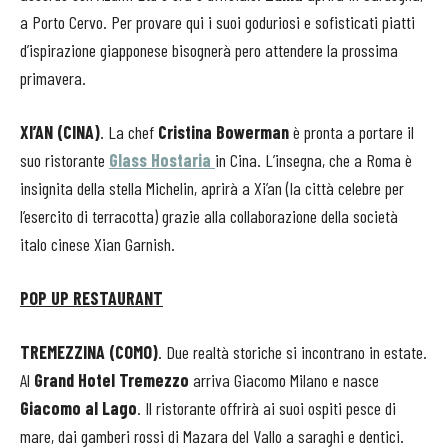
a Porto Cervo. Per provare qui i suoi goduriosi e sofisticati piatti
d’ispirazione giapponese bisognerà pero attendere la prossima
primavera.
XI’AN (CINA)
. La chef
Cristina Bowerman
è pronta a portare il
suo ristorante
Glass Hostaria
in Cina. L’insegna, che a Roma è
insignita della stella Michelin, aprirà a Xi’an (la città celebre per
l’esercito di terracotta) grazie alla collaborazione della società
italo cinese Xian Garnish.
POP UP RESTAURANT
TREMEZZINA (COMO)
. Due realtà storiche si incontrano in estate.
Al
Grand Hotel Tremezzo
arriva Giacomo Milano e nasce
Giacomo al Lago
. Il ristorante offrirà ai suoi ospiti pesce di
mare, dai gamberi rossi di Mazara del Vallo a saraghi e dentici.