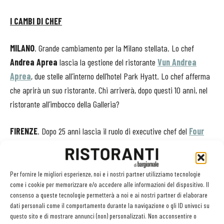
I CAMBI DI CHEF
MILANO
. Grande cambiamento per la Milano stellata. Lo chef
Andrea Aprea
lascia la gestione del ristorante
Vun Andrea
Aprea
, due stelle all’interno dell’hotel Park Hyatt. Lo chef afferma
che aprirà un suo ristorante. Chi arriverà, dopo questi 10 anni, nel
ristorante all’imbocco della Galleria?
FIRENZE
. Dopo 25 anni lascia il ruolo di executive chef del
Four
Seasons
Vito Mollica
. Anche lui annuncia di aprire una nuova
insegna che porterà il suo nome.
Per fornire le migliori esperienze, noi e i nostri partner utilizziamo tecnologie
come i cookie per memorizzare e/o accedere alle informazioni del dispositivo. Il
TORINO
. Riapre il
Cannavacciuolo Bistrot
di Torino per la
consenso a queste tecnologie permetterà a noi e ai nostri partner di elaborare
stagione estiva, con il suo dehors privato. Ma non è certo l’unica
dati personali come il comportamento durante la navigazione o gli ID univoci su
novità: qui è appena arrivato l’executive chef
Emin Haziri
.
questo sito e di mostrare annunci (non) personalizzati. Non acconsentire o