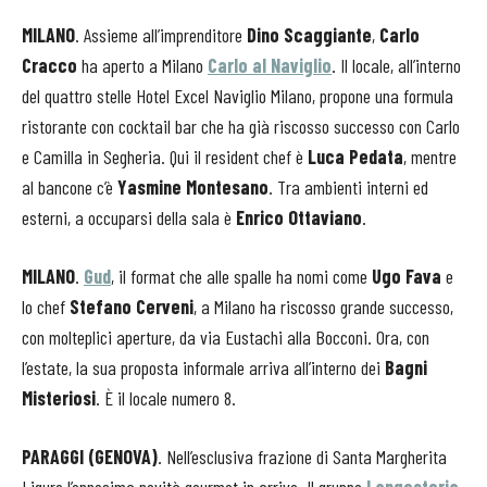
MILANO
. Assieme all’imprenditore
Dino Scaggiante
,
Carlo
Cracco
ha aperto a Milano
Carlo al Naviglio
. Il locale, all’interno
del quattro stelle Hotel Excel Naviglio Milano, propone una formula
ristorante con cocktail bar che ha già riscosso successo con Carlo
e Camilla in Segheria. Qui il resident chef è
Luca Pedata
, mentre
al bancone c’è
Yasmine Montesano
. Tra ambienti interni ed
esterni, a occuparsi della sala è
Enrico Ottaviano
.
MILANO
.
Gud
, il format che alle spalle ha nomi come
Ugo Fava
e
lo chef
Stefano Cerveni
, a Milano ha riscosso grande successo,
con molteplici aperture, da via Eustachi alla Bocconi. Ora, con
l’estate, la sua proposta informale arriva all’interno dei
Bagni
Misteriosi
. È il locale numero 8.
PARAGGI
(GENOVA)
. Nell’esclusiva frazione di Santa Margherita
Ligure l’ennesima novità gourmet in arrivo. Il gruppo
Langosteria