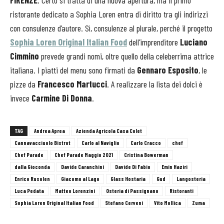
ristorante dedicato a Sophia Loren entra di diritto tra gli indirizzi
con consulenze d’autore. Sì, consulenze al plurale, perché il progetto
Sophia Loren Original Italian Food
dell’imprenditore
Luciano
Cimmino
prevede grandi nomi, oltre quello della celeberrima attrice
italiana. I piatti del menu sono firmati da
Gennaro Esposito
, le
pizze da
Francesco Martucci
. A realizzare la lista dei dolci è
invece
Carmine Di Donna
.
TAG
Andrea Aprea
Azienda Agricola Casa Colet
Cannavacciuolo Bistrot
Carlo al Naviglio
Carlo Cracco
chef
Chef Parade
Chef Parade Maggio 2021
Cristina Bowerman
dalla Gioconda
Davide Caranchini
Davide Di Fabio
Emin Haziri
Enrico Rusolen
Giacomo al Lago
Glass Hostaria
Gud
Langosteria
Luca Pedata
Matteo Lorenzini
Osteria di Passignano
Ristoranti
Sophia Loren Original Italian Food
Stefano Cerveni
Vito Mollica
Zuma