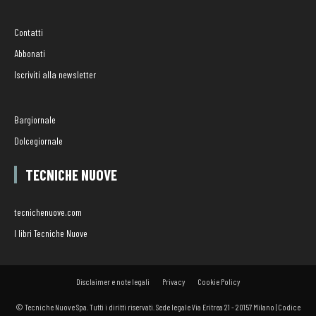
Contatti
Abbonati
Iscriviti alla newsletter
Bargiornale
Dolcegiornale
TECNICHE NUOVE
tecnichenuove.com
I libri Tecniche Nuove
Disclaimer e note legali
Privacy
Cookie Policy
© Tecniche Nuove Spa. Tutti i diritti riservati. Sede legale Via Eritrea 21 - 20157 Milano | Codice