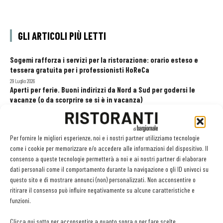
GLI ARTICOLI PIÙ LETTI
Sogemi rafforza i servizi per la ristorazione: orario esteso e
tessera gratuita per i professionisti HoReCa
29 Luglio 2026
Aperti per ferie. Buoni indirizzi da Nord a Sud per godersi le
vacanze (o da scorprire se si è in vacanza)
31 Luglio 2026
Recensioni online, Fipe e le associazioni del turismo chiedono
modifiche alle Linee Guida dell’Antitrust
Per fornire le migliori esperienze, noi e i nostri partner utilizziamo tecnologie
20 Luglio 2026
come i cookie per memorizzare e/o accedere alle informazioni del dispositivo. Il
consenso a queste tecnologie permetterà a noi e ai nostri partner di elaborare
dati personali come il comportamento durante la navigazione o gli ID univoci su
questo sito e di mostrare annunci (non) personalizzati. Non acconsentire o
EDICOLA WEB
ritirare il consenso può influire negativamente su alcune caratteristiche e
funzioni.
Clicca qui sotto per acconsentire a quanto sopra o per fare scelte