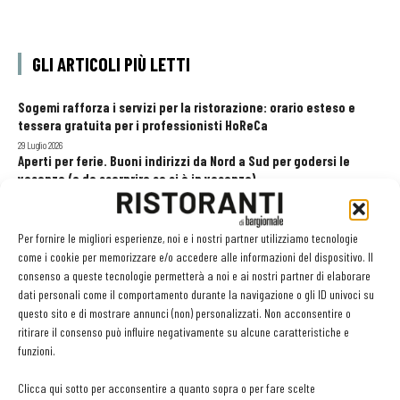
GLI ARTICOLI PIÙ LETTI
Sogemi rafforza i servizi per la ristorazione: orario esteso e
tessera gratuita per i professionisti HoReCa
29 Luglio 2026
Aperti per ferie. Buoni indirizzi da Nord a Sud per godersi le
vacanze (o da scorprire se si è in vacanza)
31 Luglio 2026
Pos, compagni di gestione. Le ultime soluzioni delle aziende
8 Luglio 2026
Per fornire le migliori esperienze, noi e i nostri partner utilizziamo tecnologie
come i cookie per memorizzare e/o accedere alle informazioni del dispositivo. Il
consenso a queste tecnologie permetterà a noi e ai nostri partner di elaborare
dati personali come il comportamento durante la navigazione o gli ID univoci su
EDICOLA WEB
questo sito e di mostrare annunci (non) personalizzati. Non acconsentire o
ritirare il consenso può influire negativamente su alcune caratteristiche e
funzioni.
Clicca qui sotto per acconsentire a quanto sopra o per fare scelte