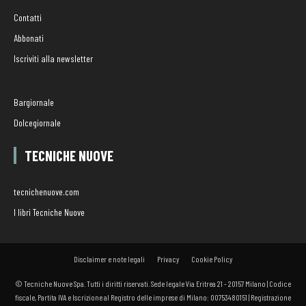
Contatti
Abbonati
Iscriviti alla newsletter
Bargiornale
Dolcegiornale
TECNICHE NUOVE
tecnichenuove.com
I libri Tecniche Nuove
Disclaimer e note legali
Privacy
Cookie Policy
© Tecniche Nuove Spa. Tutti i diritti riservati. Sede legale Via Eritrea 21 - 20157 Milano | Codice
fiscale, Partita IVA e Iscrizione al Registro delle imprese di Milano: 00753480151 | Registrazione