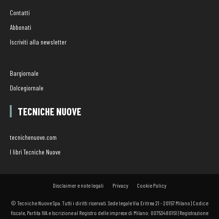
Contatti
Abbonati
Iscriviti alla newsletter
Bargiornale
Dolcegiornale
TECNICHE NUOVE
tecnichenuove.com
I libri Tecniche Nuove
Disclaimer e note legali
Privacy
Cookie Policy
© Tecniche Nuove Spa. Tutti i diritti riservati. Sede legale Via Eritrea 21 - 20157 Milano | Codice
fiscale, Partita IVA e Iscrizione al Registro delle imprese di Milano: 00753480151 | Registrazione