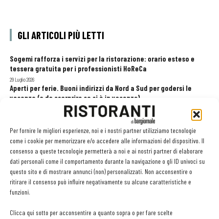
GLI ARTICOLI PIÙ LETTI
Sogemi rafforza i servizi per la ristorazione: orario esteso e
tessera gratuita per i professionisti HoReCa
29 Luglio 2026
Aperti per ferie. Buoni indirizzi da Nord a Sud per godersi le
vacanze (o da scorprire se si è in vacanza)
31 Luglio 2026
Pos, compagni di gestione. Le ultime soluzioni delle aziende
8 Luglio 2026
Per fornire le migliori esperienze, noi e i nostri partner utilizziamo tecnologie
come i cookie per memorizzare e/o accedere alle informazioni del dispositivo. Il
consenso a queste tecnologie permetterà a noi e ai nostri partner di elaborare
dati personali come il comportamento durante la navigazione o gli ID univoci su
EDICOLA WEB
questo sito e di mostrare annunci (non) personalizzati. Non acconsentire o
ritirare il consenso può influire negativamente su alcune caratteristiche e
funzioni.
Clicca qui sotto per acconsentire a quanto sopra o per fare scelte