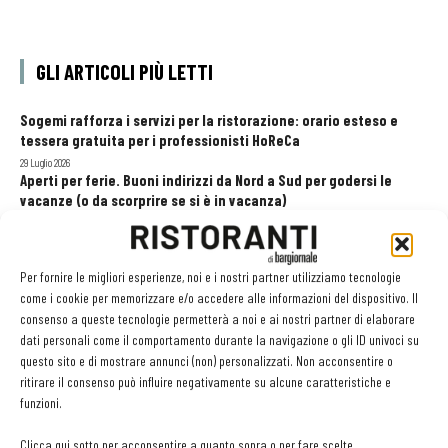
GLI ARTICOLI PIÙ LETTI
Sogemi rafforza i servizi per la ristorazione: orario esteso e
tessera gratuita per i professionisti HoReCa
29 Luglio 2026
Aperti per ferie. Buoni indirizzi da Nord a Sud per godersi le
vacanze (o da scorprire se si è in vacanza)
31 Luglio 2026
Recensioni online, Fipe e le associazioni del turismo chiedono
modifiche alle Linee Guida dell’Antitrust
Per fornire le migliori esperienze, noi e i nostri partner utilizziamo tecnologie
20 Luglio 2026
come i cookie per memorizzare e/o accedere alle informazioni del dispositivo. Il
consenso a queste tecnologie permetterà a noi e ai nostri partner di elaborare
dati personali come il comportamento durante la navigazione o gli ID univoci su
questo sito e di mostrare annunci (non) personalizzati. Non acconsentire o
EDICOLA WEB
ritirare il consenso può influire negativamente su alcune caratteristiche e
funzioni.
Clicca qui sotto per acconsentire a quanto sopra o per fare scelte