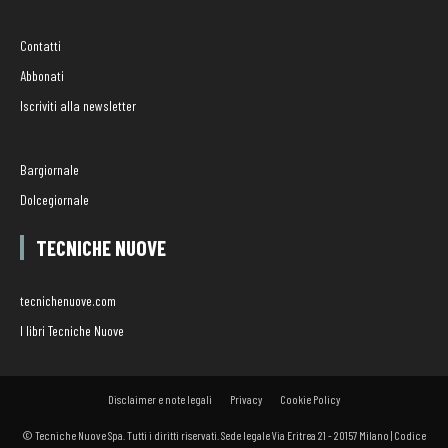
Contatti
Abbonati
Iscriviti alla newsletter
Bargiornale
Dolcegiornale
TECNICHE NUOVE
tecnichenuove.com
I libri Tecniche Nuove
Disclaimer e note legali
Privacy
Cookie Policy
© Tecniche Nuove Spa. Tutti i diritti riservati. Sede legale Via Eritrea 21 - 20157 Milano | Codice