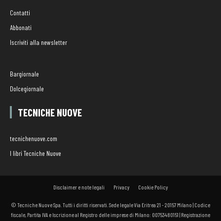
Contatti
Abbonati
Iscriviti alla newsletter
Bargiornale
Dolcegiornale
TECNICHE NUOVE
tecnichenuove.com
I libri Tecniche Nuove
Disclaimer e note legali
Privacy
Cookie Policy
© Tecniche Nuove Spa. Tutti i diritti riservati. Sede legale Via Eritrea 21 - 20157 Milano | Codice
fiscale, Partita IVA e Iscrizione al Registro delle imprese di Milano: 00753480151 | Registrazione