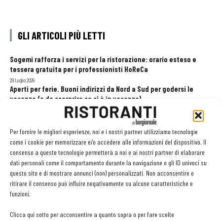
GLI ARTICOLI PIÙ LETTI
Sogemi rafforza i servizi per la ristorazione: orario esteso e
tessera gratuita per i professionisti HoReCa
29 Luglio 2026
Aperti per ferie. Buoni indirizzi da Nord a Sud per godersi le
vacanze (o da scorprire se si è in vacanza)
31 Luglio 2026
Pos, compagni di gestione. Le ultime soluzioni delle aziende
8 Luglio 2026
Per fornire le migliori esperienze, noi e i nostri partner utilizziamo tecnologie
come i cookie per memorizzare e/o accedere alle informazioni del dispositivo. Il
consenso a queste tecnologie permetterà a noi e ai nostri partner di elaborare
dati personali come il comportamento durante la navigazione o gli ID univoci su
EDICOLA WEB
questo sito e di mostrare annunci (non) personalizzati. Non acconsentire o
ritirare il consenso può influire negativamente su alcune caratteristiche e
funzioni.
Clicca qui sotto per acconsentire a quanto sopra o per fare scelte