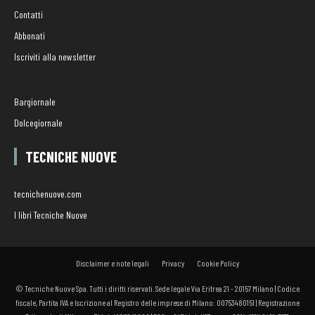
Contatti
Abbonati
Iscriviti alla newsletter
Bargiornale
Dolcegiornale
TECNICHE NUOVE
tecnichenuove.com
I libri Tecniche Nuove
Disclaimer e note legali
Privacy
Cookie Policy
© Tecniche Nuove Spa. Tutti i diritti riservati. Sede legale Via Eritrea 21 - 20157 Milano | Codice
fiscale, Partita IVA e Iscrizione al Registro delle imprese di Milano: 00753480151 | Registrazione