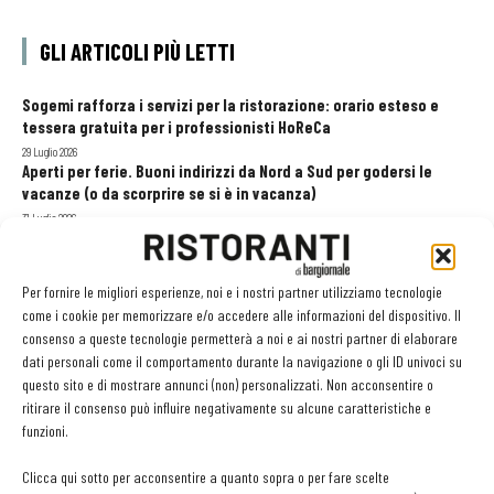
GLI ARTICOLI PIÙ LETTI
Sogemi rafforza i servizi per la ristorazione: orario esteso e
tessera gratuita per i professionisti HoReCa
29 Luglio 2026
Aperti per ferie. Buoni indirizzi da Nord a Sud per godersi le
vacanze (o da scorprire se si è in vacanza)
31 Luglio 2026
Recensioni online, Fipe e le associazioni del turismo chiedono
modifiche alle Linee Guida dell’Antitrust
20 Luglio 2026
Per fornire le migliori esperienze, noi e i nostri partner utilizziamo tecnologie
come i cookie per memorizzare e/o accedere alle informazioni del dispositivo. Il
consenso a queste tecnologie permetterà a noi e ai nostri partner di elaborare
dati personali come il comportamento durante la navigazione o gli ID univoci su
EDICOLA WEB
questo sito e di mostrare annunci (non) personalizzati. Non acconsentire o
ritirare il consenso può influire negativamente su alcune caratteristiche e
funzioni.
Clicca qui sotto per acconsentire a quanto sopra o per fare scelte