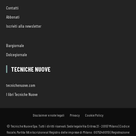
Contatti
Abbonati
Iscriviti alla newsletter
Bargiornale
Dolcegiornale
TECNICHE NUOVE
tecnichenuove.com
I libri Tecniche Nuove
Disclaimer e note legali
Privacy
Cookie Policy
© Tecniche Nuove Spa. Tutti i diritti riservati. Sede legale Via Eritrea 21 - 20157 Milano | Codice
fiscale, Partita IVA e Iscrizione al Registro delle imprese di Milano: 00753480151 | Registrazione