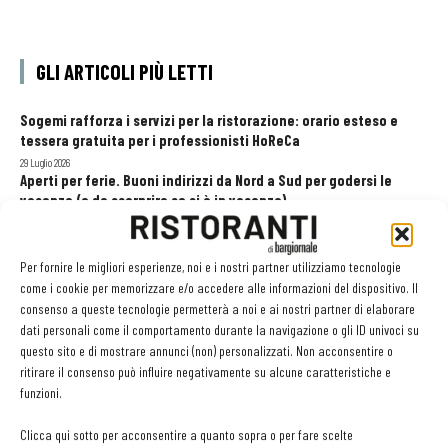
GLI ARTICOLI PIÙ LETTI
Sogemi rafforza i servizi per la ristorazione: orario esteso e
tessera gratuita per i professionisti HoReCa
29 Luglio 2026
Aperti per ferie. Buoni indirizzi da Nord a Sud per godersi le
vacanze (o da scorprire se si è in vacanza)
31 Luglio 2026
Pos, compagni di gestione. Le ultime soluzioni delle aziende
8 Luglio 2026
Per fornire le migliori esperienze, noi e i nostri partner utilizziamo tecnologie
come i cookie per memorizzare e/o accedere alle informazioni del dispositivo. Il
consenso a queste tecnologie permetterà a noi e ai nostri partner di elaborare
dati personali come il comportamento durante la navigazione o gli ID univoci su
EDICOLA WEB
questo sito e di mostrare annunci (non) personalizzati. Non acconsentire o
ritirare il consenso può influire negativamente su alcune caratteristiche e
funzioni.
Clicca qui sotto per acconsentire a quanto sopra o per fare scelte