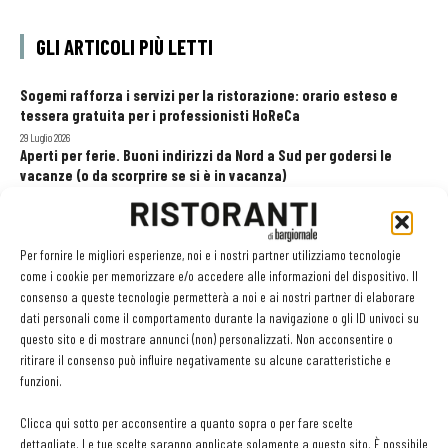
GLI ARTICOLI PIÙ LETTI
Sogemi rafforza i servizi per la ristorazione: orario esteso e
tessera gratuita per i professionisti HoReCa
29 Luglio 2026
Aperti per ferie. Buoni indirizzi da Nord a Sud per godersi le
vacanze (o da scorprire se si è in vacanza)
31 Luglio 2026
Pos, compagni di gestione. Le ultime soluzioni delle aziende
8 Luglio 2026
Per fornire le migliori esperienze, noi e i nostri partner utilizziamo tecnologie
come i cookie per memorizzare e/o accedere alle informazioni del dispositivo. Il
consenso a queste tecnologie permetterà a noi e ai nostri partner di elaborare
dati personali come il comportamento durante la navigazione o gli ID univoci su
EDICOLA WEB
questo sito e di mostrare annunci (non) personalizzati. Non acconsentire o
ritirare il consenso può influire negativamente su alcune caratteristiche e
funzioni.
Clicca qui sotto per acconsentire a quanto sopra o per fare scelte
dettagliate. Le tue scelte saranno applicate solamente a questo sito. È possibile