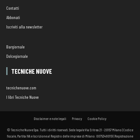
Contatti
Abbonati
Iscriviti alla newsletter
Bargiornale
Dolcegiornale
TECNICHE NUOVE
tecnichenuove.com
I libri Tecniche Nuove
Disclaimer e note legali
Privacy
Cookie Policy
© Tecniche Nuove Spa. Tutti i diritti riservati. Sede legale Via Eritrea 21 - 20157 Milano | Codice
fiscale, Partita IVA e Iscrizione al Registro delle imprese di Milano: 00753480151 | Registrazione