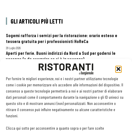
GLI ARTICOLI PIÙ LETTI
Sogemi rafforza i servizi per la ristorazione: orario esteso e
tessera gratuita per i professionisti HoReCa
29 Luglio 2026
Aperti per ferie. Buoni indirizzi da Nord a Sud per godersi le
vacanze (o da scorprire se si è in vacanza)
31 Luglio 2026
Pos, compagni di gestione. Le ultime soluzioni delle aziende
8 Luglio 2026
Per fornire le migliori esperienze, noi e i nostri partner utilizziamo tecnologie
come i cookie per memorizzare e/o accedere alle informazioni del dispositivo. Il
consenso a queste tecnologie permetterà a noi e ai nostri partner di elaborare
dati personali come il comportamento durante la navigazione o gli ID univoci su
EDICOLA WEB
questo sito e di mostrare annunci (non) personalizzati. Non acconsentire o
ritirare il consenso può influire negativamente su alcune caratteristiche e
funzioni.
Clicca qui sotto per acconsentire a quanto sopra o per fare scelte