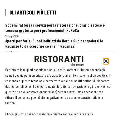
GLI ARTICOLI PIÙ LETTI
Sogemi rafforza i servizi per la ristorazione: orario esteso e
tessera gratuita per i professionisti HoReCa
29 Luglio 2026
Aperti per ferie. Buoni indirizzi da Nord a Sud per godersi le
vacanze (o da scorprire se si è in vacanza)
31 Luglio 2026
Recensioni online, Fipe e le associazioni del turismo chiedono
modifiche alle Linee Guida dell’Antitrust
20 Luglio 2026
Per fornire le migliori esperienze, noi e i nostri partner utilizziamo tecnologie
come i cookie per memorizzare e/o accedere alle informazioni del dispositivo. Il
consenso a queste tecnologie permetterà a noi e ai nostri partner di elaborare
dati personali come il comportamento durante la navigazione o gli ID univoci su
EDICOLA WEB
questo sito e di mostrare annunci (non) personalizzati. Non acconsentire o
ritirare il consenso può influire negativamente su alcune caratteristiche e
funzioni.
Clicca qui sotto per acconsentire a quanto sopra o per fare scelte