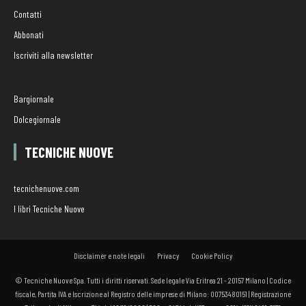
Contatti
Abbonati
Iscriviti alla newsletter
Bargiornale
Dolcegiornale
TECNICHE NUOVE
tecnichenuove.com
I libri Tecniche Nuove
Disclaimer e note legali
Privacy
Cookie Policy
© Tecniche Nuove Spa. Tutti i diritti riservati. Sede legale Via Eritrea 21 - 20157 Milano | Codice
fiscale, Partita IVA e Iscrizione al Registro delle imprese di Milano: 00753480151 | Registrazione